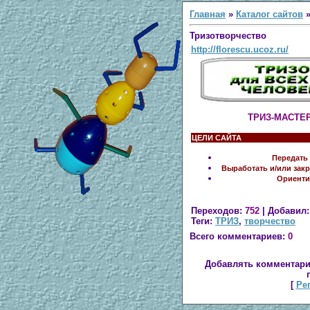
Главная
»
Каталог сайтов
Тризотворчество
http://florescu.ucoz.ru/
ТРИЗ-МАСТЕ
ЦЕЛИ САЙТА
Передать
Выработать и/или зак
Ориенти
Переходов
:
752
|
Добавил
Теги
:
ТРИЗ
,
творчество
Всего комментариев
:
0
Добавлять комментари
[
Ре