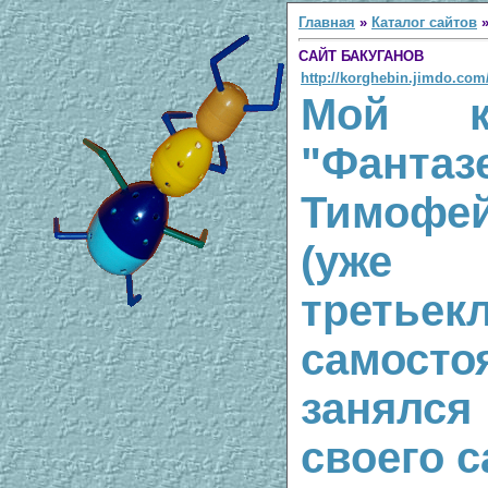
Главная
»
Каталог сайтов
САЙТ БАКУГАНОВ
http://korghebin.jimdo.com
Мой к
"Фантаз
Тимофе
(уже
третьекл
самосто
занялс
своего с