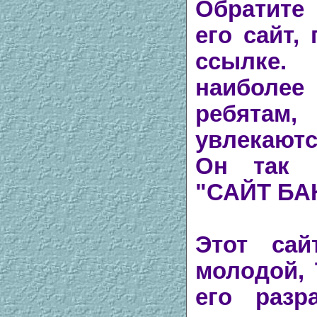
Обратите
его сайт,
ссылке.
наиболе
ребята
увлекают
Он так и
"САЙТ БА
Этот сай
молодой,
его разр