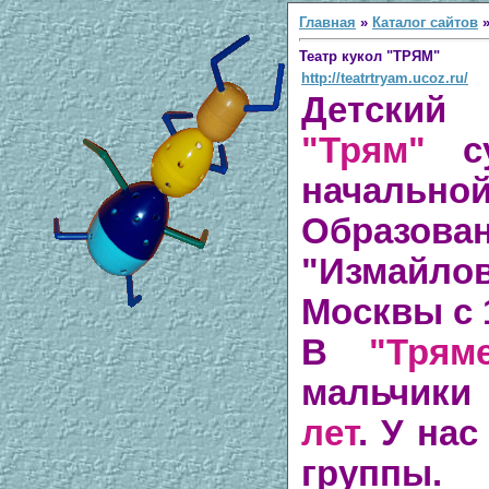
Главная
»
Каталог сайтов
Театр кукол "ТРЯМ"
http://teatrtryam.ucoz.ru/
Детский
"Трям"
су
начально
Образова
"Измайло
Москвы с 
В
"Трям
мальчики
лет
. У нас
группы.