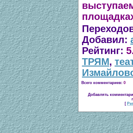
выступае
площадках
Переходо
Добавил
:
Рейтинг
:
5
ТРЯМ
,
теа
Измайлов
Всего комментариев
:
0
Добавлять комментари
[
Ре