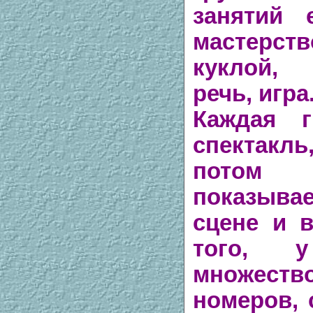
занятий 
мастерст
куклой,
речь, игра
Каждая г
спектак
потом 
показыв
сцене и в
того, 
множеств
номеров,