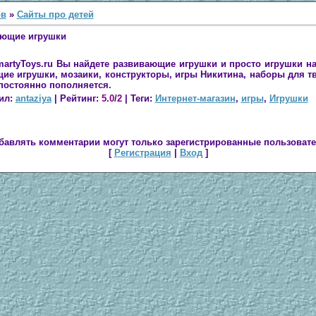
ов
»
Сайты про детей
вающие игрушки
martyToys.ru Вы найдете развивающие игрушки и просто игрушки на
е игрушки, мозаики, конструкторы, игры Никитина, наборы для т
постоянно пополняется.
ил
:
antaziya
|
Рейтинг
:
5.0
/
2
|
Теги
:
Интернет-магазин
,
игры
,
Игрушки
бавлять комментарии могут только зарегистрированные пользовате
[
Регистрация
|
Вход
]