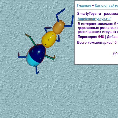
Главная
»
Каталог сайт
SmartyToys.ru - разви
http://smartytoys.ru/
В интернет-магазине S
деревянные развивающи
развивающих игрушек 
Переходов
:
646
|
Добав
Всего комментариев
:
0
До