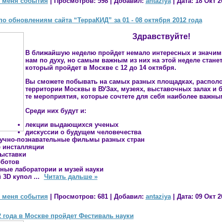
 меня события
|
Просмотров:
598
|
Добавил:
antaziya
|
Дата:
18 Окт 2
о обновлениям сайта “ТерраКИД” за 01 - 08 октября 2012 года
Здравствуйте!
В ближайшую неделю пройдет немало интересных и значим
нам по духу, но самым важным из них на этой неделе стане
который пройдет в Москве
с 12 до 14 октября
.
Вы сможете побывать на самых разных площадках, распол
территории Москвы в ВУЗах, музеях, выставочных залах и 
те мероприятия, которые сочтете для себя наиболее важн
Среди них будут и:
лекции выдающихся ученых
дискуссии о будущем человечества
учно-познавательные фильмы разных стран
 инсталляции
выставки
оботов
чные лаборатории и музей науки
 3D купол
...
Читать дальше »
 меня события
|
Просмотров:
681
|
Добавил:
antaziya
|
Дата:
09 Окт 2
2 года в Москве пройдет Фестиваль науки