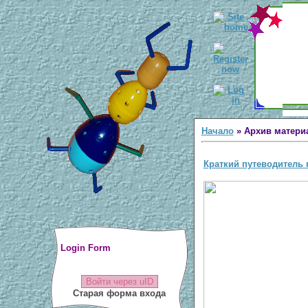
Начало
»
Архив матери
Краткий путеводитель п
Login Form
Войти через uID
Старая форма входа