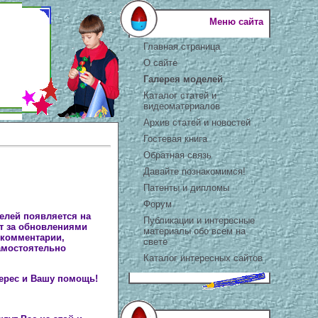
Меню сайта
Главная страница
О сайте
Галерея моделей
Каталог статей и
видеоматериалов
Архив статей и новостей
Гостевая книга
Обратная связь
Давайте познакомимся!
Патенты и дипломы
Форум
елей появляется на
Публикации и интересные
ит за обновлениями
материалы обо всем на
 комментарии,
свете
амостоятельно
Каталог интересных сайтов
ерес и Вашу помощь!