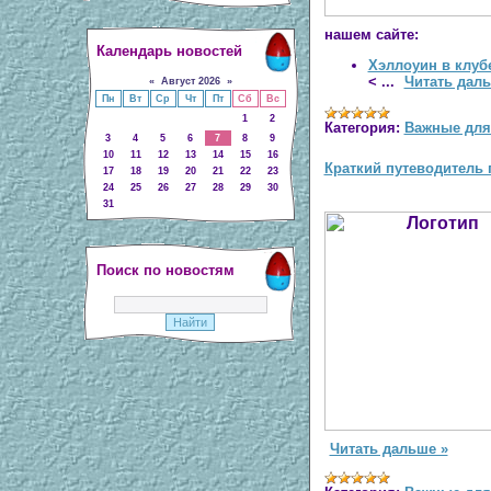
нашем сайте:
Календарь новостей
Хэллоуин в клуб
<
...
Читать даль
«
Август 2026
»
Пн
Вт
Ср
Чт
Пт
Сб
Вс
1
2
Категория:
Важные для
3
4
5
6
7
8
9
10
11
12
13
14
15
16
Краткий путеводитель п
17
18
19
20
21
22
23
24
25
26
27
28
29
30
31
Поиск по новостям
Читать дальше »