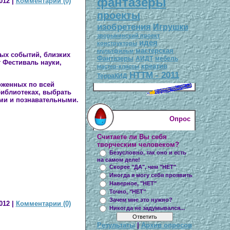
фантазеры
012
|
Комментарии (0)
проекты
изобретения
Игрушки
зворыкинский проект
идея
конструкторы
мастерская
мультфильм
ых событий, близких
Фантазеры
АИДТ
мебель
т
Фестиваль науки
,
креатив
мастер-классы
НТТМ - 2011
ТерраКИД
оженных по всей
библиотеках, выбрать
ыми и познавательными.
Опрос
Считаете ли Вы себя
творческим человеком?
Безусловно, так оно и есть
на самом деле!
Скорее "ДА", чем "НЕТ"
Иногда я могу себя проявить
Наверное, "НЕТ"
Точно, "НЕТ"
Зачем мне это нужно?
012
|
Комментарии (0)
Никогда не задумывался...
Результаты
|
Архив опросов