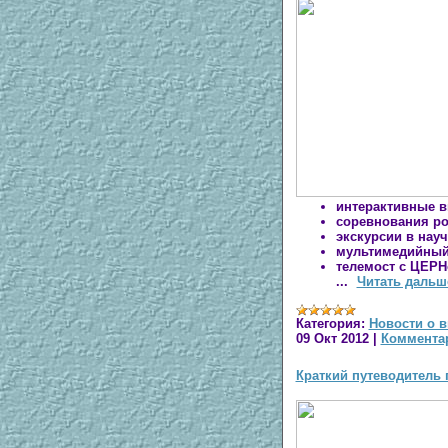
интерактивные 
соревнования р
экскурсии в нау
мультимедийный
телемост с ЦЕР
...
Читать дальш
Категория:
Новости о в
09 Окт 2012
|
Комментар
Краткий путеводитель п