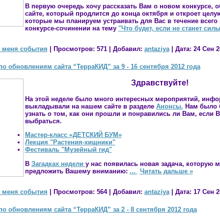
В первую очередь хочу рассказать Вам о
новом
конкурсе, 
сайте, который продлится до конца октября и откроет целу
которые мы планируем устраивать для Вас в течение всего 
конкурсе-сочинении
на тему
"Что будет, если не станет сил
 меня события
|
Просмотров:
571
|
Добавил:
antaziya
|
Дата:
24 Сен 2
о обновлениям сайта “ТерраКИД” за 9 - 16 сентября 2012 года
Здравствуйте!
На этой неделе было много интересных мероприятий, инф
выкладывали на нашем сайте в разделе
Анонсы.
Нам было 
узнать о том, как они прошли и понравились ли Вам, если 
выбраться.
Мастер-класс «ДЕТСКИЙ БУМ»
Лекция "Растения-хищники"
Фестиваль "Музейный гид"
В
Загадках недели
у нас появилась новая задача, которую 
предложить Вашему вниманию:
...
Читать дальше »
 меня события
|
Просмотров:
564
|
Добавил:
antaziya
|
Дата:
17 Сен 2
о обновлениям сайта “ТерраКИД” за 2 - 8 сентября 2012 года