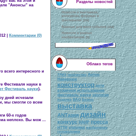
дут Вас на этой и
Разделы новостей
деле
"Анонсы”
на
Новости о выставках,
конкурсах, форумах и
фестивалях
[116]
Важные для меня события
[164]
Новости о разных
012
|
Комментарии (0)
изобретениях
[5]
Облако тегов
 всего интересного и
Антон
ТРИЗ
творчество
Навернюк
конструктор
те
Фестиваля науки в
дети
дет Фестиваль науки
).
вторичное использование
фестиваль науки
экология
ару дней исчезали
ВАО
поделки
Бизнес
и, мы смогли со всем
выставка
дизайн
ANTазия
ги 60-х годов
сьма неплохо. Вы мож
...
конкурс
пресса
НАИР
НТТМ
упаковка
изобретение
головоломки