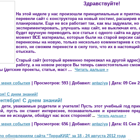
Здравствуйте!
На этой неделе у нас произошли принципиальные и прият
перевели сайт с конструктора на новый хостинг, расширив е
планировали. Еще не все работает так, как мы задумали, н
экспериментировать, улучшать наш сайт, не выключая его, а
будет вручную переводить все статьи с одного сайта на дру
момент ВСЕ материалы, которые были на старой версии са
перенесены на новую, только несколько комментариев к ст
всего, не сможем перенести в силу того, что их в настоящи
отыскать.
Старый сайт (который временно переезжал на другой адрес)
работу, а на новом ресерсе Вы теперь самостоятельно смо
 (детские проекты, статьи, маст
...
Читать дальше »
 меня события
|
Просмотров:
593
|
Добавил:
antaziya
|
Дата:
09 Сен 2
ря! С днем знаний!
ентября! С днем знаний!
 дети, уважаемые родители и учителя! Пусть этот учебный год пр
й, пусть он станет интереснее, познавательнее и креативнее пр
ни не исходили, обойдут нас всех стороной!
...
Читать дальше »
 меня события
|
Просмотров:
656
|
Добавил:
antaziya
|
Дата:
01 Сен 2
о обновлениям сайта “ТерраКИД” за 18 - 24 августа 2012 года