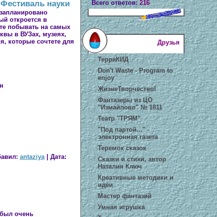
т Фестиваль науки
Всего ответов:
216
 запланировано
ый откроется в
ете побывать на самых
вы в ВУЗах, музеях,
я, которые сочтете для
Друзья
ТерраКИД
Don't Waste - Program to
enjoy
н
ЖизнеТворчество!
Фантазеры из ЦО
"Измайлово" № 1811
Театр "ТРЯМ"
"Под партой..." -
электронная газета
Теремок сказок
авил:
antaziya
|
Дата:
Сказки и стихи, автор
Наталия Ключ
Креативные методики и
идеи
Мастер фантазий
Умная игрушка
 был очень