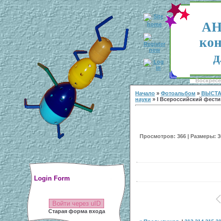
АН
кон
д
Воскресен
Начало
»
Фотоальбом
»
ВЫСТА
науки
» I Всероссийский фестив
Просмотров: 366 | Размеры: 30
Login Form
Войти через uID
Старая форма входа