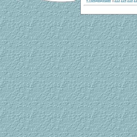
« Предыдущая
|
213
214
215
2