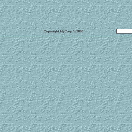
Copyright MyCorp © 2006