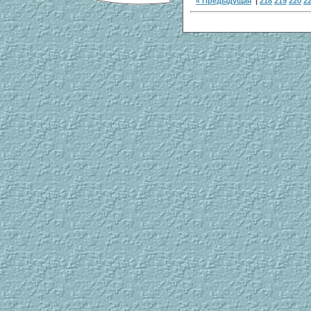
« Предыдущая
|
218
219
220
2