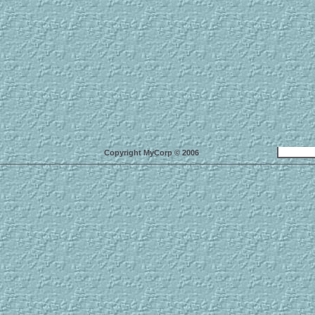
Copyright MyCorp © 2006