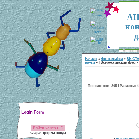
АН
кон
д
Воскресен
Начало
»
Фотоальбом
»
ВЫСТА
науки
» I Всероссийский фестив
Просмотров: 365 | Размеры: 40
Login Form
Войти через uID
Старая форма входа