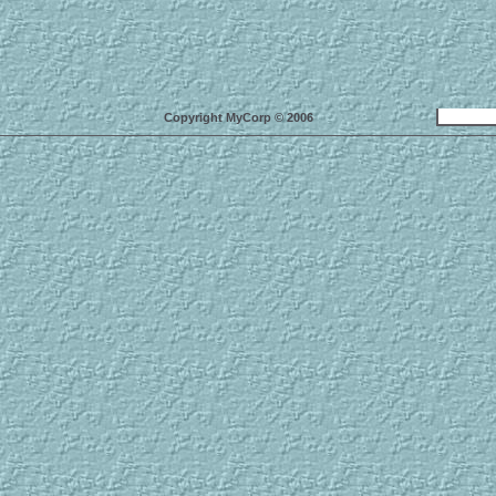
Copyright MyCorp © 2006