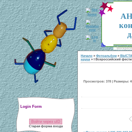
АН
кон
д
Воскресен
Начало
»
Фотоальбом
»
ВЫСТА
науки
» I Всероссийский фестив
Просмотров: 378 | Размеры: 40
Login Form
Войти через uID
Старая форма входа