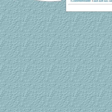
« Предыдущая
|
225
226
227
2