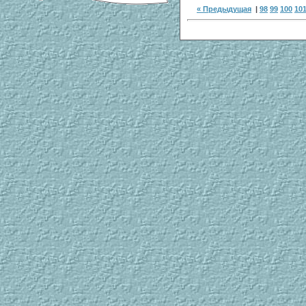
« Предыдущая
|
98
99
100
10