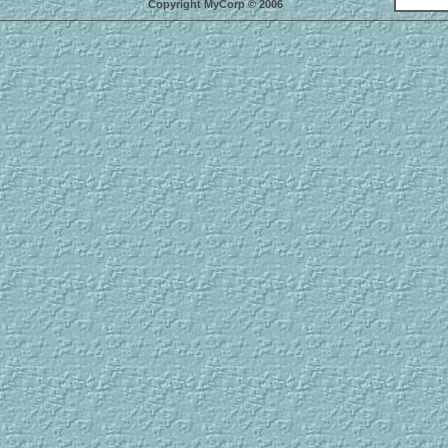
Copyright MyCorp © 2006