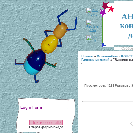
АН
кон
д
Суббота
Начало
»
Фотоальбом
»
КОНСТ
Галерея моделей
» "Бастион на
Просмотров: 432 | Размеры: 30
Login Form
Войти через uID
Старая форма входа