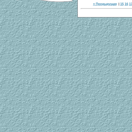
« Предыдущая
|
15
16
1