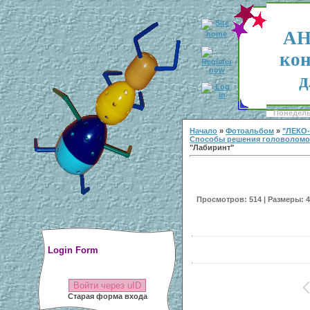
АН
кон
д
Понедельн
Начало
»
Фотоальбом
»
"ЛЕКО
Способы решения головоломо
"Лабиринт"
Просмотров: 514 | Размеры: 40
Login Form
Войти через uID
Старая форма входа