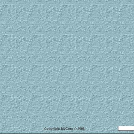
Copyright MyCorp © 2006