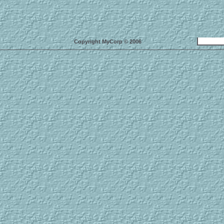
Copyright MyCorp © 2006