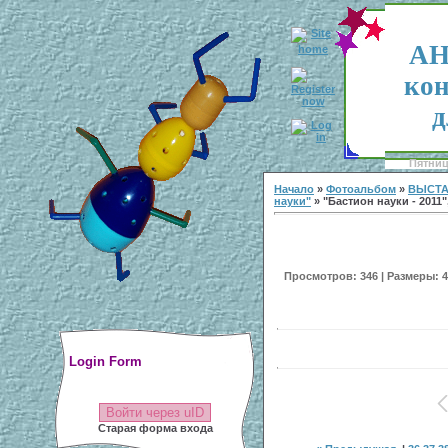
АН
кон
д
Пятница
Начало
»
Фотоальбом
»
ВЫСТА
науки"
» "Бастион науки - 2011"
Просмотров: 346 | Размеры: 40
Login Form
Войти через uID
Старая форма входа