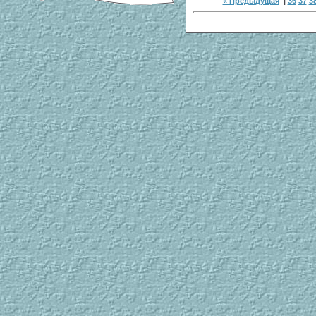
« Предыдущая
|
36
37
3