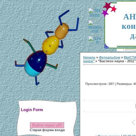
АН
кон
д
Пятница
Начало
»
Фотоальбом
»
ВЫСТА
науки"
» "Бастион науки - 2011"
Просмотров: 387 | Размеры: 400
Login Form
Войти через uID
Старая форма входа