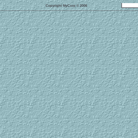
Copyright MyCorp © 2006