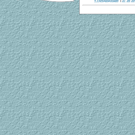
« Предыдущая
|
37
38
39