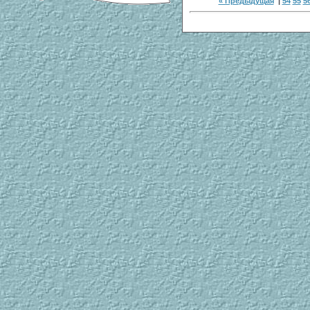
« Предыдущая
|
54
55
5