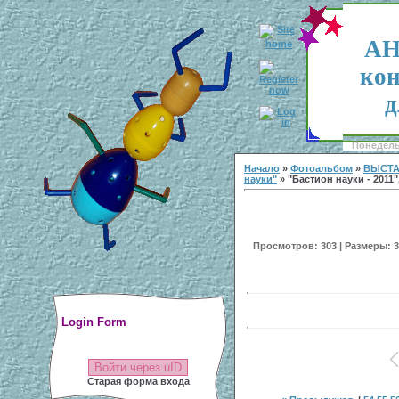
АН
кон
д
Понедельн
Начало
»
Фотоальбом
»
ВЫСТА
науки"
» "Бастион науки - 2011"
Просмотров: 303 | Размеры: 30
Login Form
Войти через uID
Старая форма входа