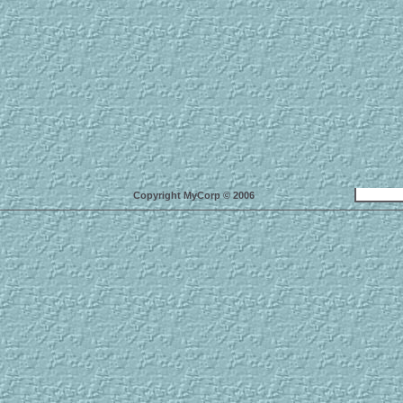
Copyright MyCorp © 2006