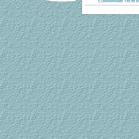
« Предыдущая
|
65
66
6