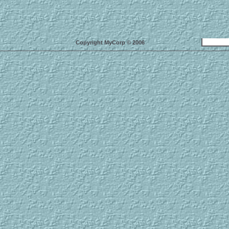
Copyright MyCorp © 2006