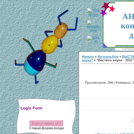
АН
кон
д
Пятница
Начало
»
Фотоальбом
»
ВЫСТА
науки"
» "Бастион науки - 2011"
Просмотров: 306 | Размеры: 30
Login Form
Войти через uID
Старая форма входа