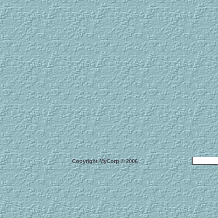
Copyright MyCorp © 2006