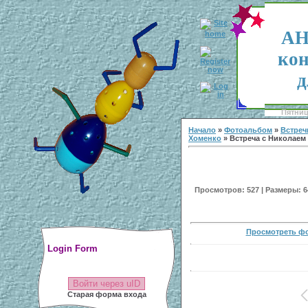
АН
кон
д
Пятница
Начало
»
Фотоальбом
»
Встреч
Хоменко
» Встреча с Николаем
Просмотров: 527 | Размеры: 64
Просмотреть фо
Login Form
Войти через uID
Старая форма входа