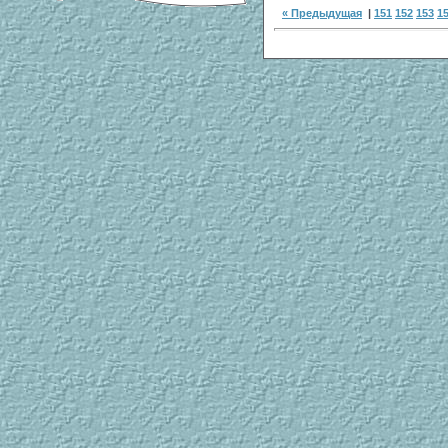
« Предыдущая
|
151
152
153
1