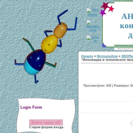
АН
кон
д
Воскресен
Начало
»
Фотоальбом
»
ЗВОРЫ
"Инновации и техническое тво
Просмотров: 435 | Размеры: 500
Login Form
Войти через uID
Старая форма входа