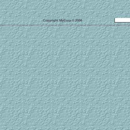
Copyright MyCorp © 2006