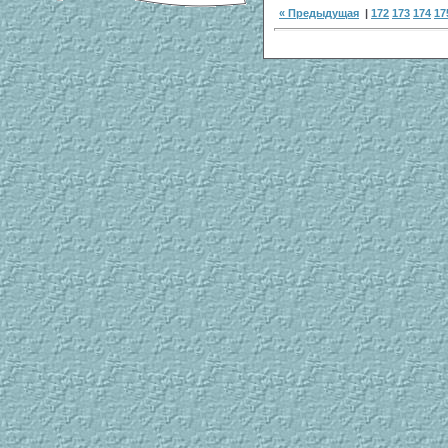
« Предыдущая
|
172
173
174
17