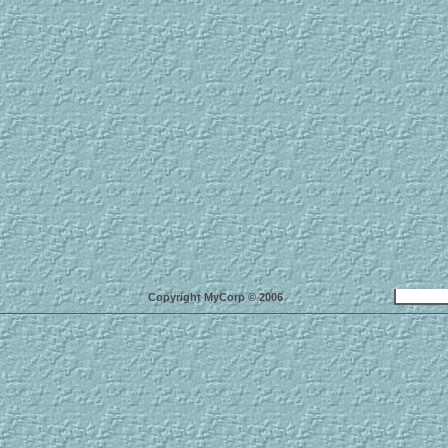
Copyright MyCorp © 2006