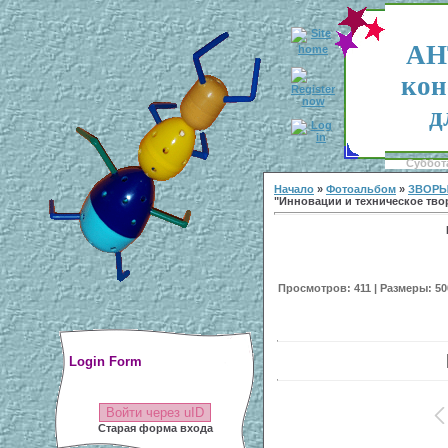
АН
кон
д
Суббота
Начало
»
Фотоальбом
»
ЗВОРЫ
"Инновации и техническое тво
Просмотров: 411 | Размеры: 500
Login Form
Войти через uID
Старая форма входа