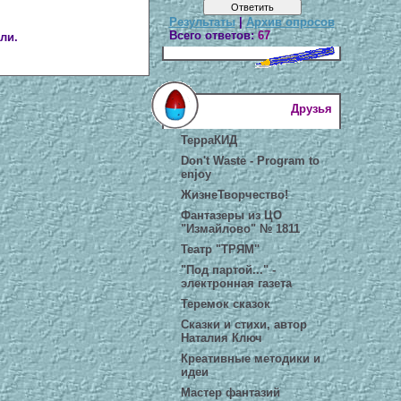
Результаты
|
Архив опросов
Всего ответов:
67
ли.
Друзья
ТерраКИД
Don't Waste - Program to
enjoy
ЖизнеТворчество!
Фантазеры из ЦО
"Измайлово" № 1811
Театр "ТРЯМ"
"Под партой..." -
электронная газета
Теремок сказок
Сказки и стихи, автор
Наталия Ключ
Креативные методики и
идеи
Мастер фантазий