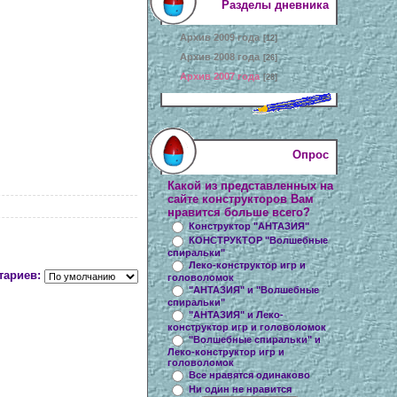
Разделы дневника
Архив 2009 года
[12]
Архив 2008 года
[26]
Архив 2007 года
[28]
Опрос
Какой из представленных на
сайте конструкторов Вам
нравится больше всего?
Конструктор "АНТАЗИЯ"
КОНСТРУКТОР "Волшебные
спиральки"
Леко-конструктор игр и
тариев:
головоломок
"АНТАЗИЯ" и "Волшебные
спиральки"
"АНТАЗИЯ" и Леко-
конструктор игр и головоломок
"Волшебные спиральки" и
Леко-конструктор игр и
головоломок
Все нравятся одинаково
Ни один не нравится