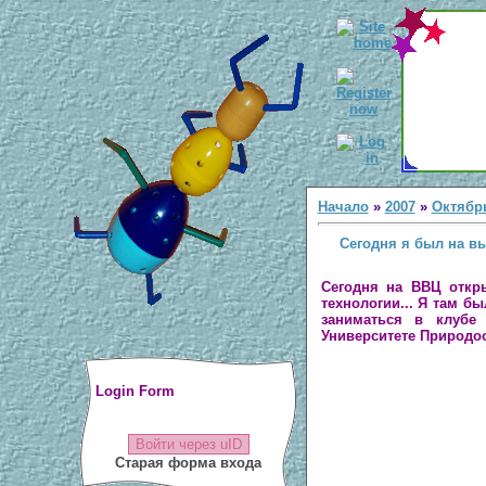
Начало
»
2007
»
Октябр
Сегодня я был на в
Сегодня на ВВЦ откры
технологии... Я там б
заниматься в клубе 
Университете Природо
Login Form
Войти через uID
Старая форма входа