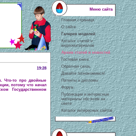
Меню сайта
Главная страница
О сайте
Галерея моделей
Каталог статей и
видеоматериалов
Архив статей и новостей
Гостевая книга
Обратная связь
19:28
Давайте познакомимся!
Патенты и дипломы
я. Что-то про двойные
нции, потому что начал
Форум
ском Государственном
Публикации и интересные
материалы обо всем на
свете
Каталог интересных сайтов