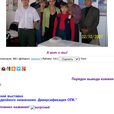
А вот и мы!
осмотров: 841 | Добавил:
antscon
| Рейтинг: 4.8 |
| Теги:
Порядок вывода коммен
)
ная выставка
 двойного назначения. Диверсификация ОПК."
апомнил названия!