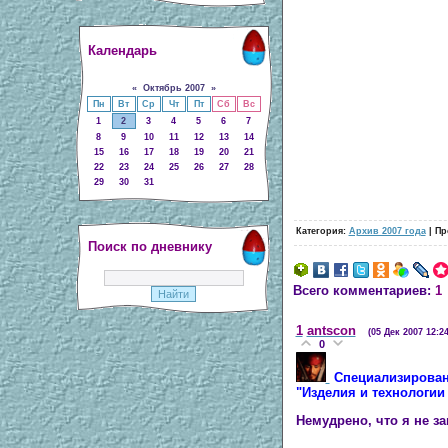
Календарь
«
Октябрь 2007
»
Пн
Вт
Ср
Чт
Пт
Сб
Вс
1
2
3
4
5
6
7
8
9
10
11
12
13
14
15
16
17
18
19
20
21
22
23
24
25
26
27
28
29
30
31
Категория:
Архив 2007 года
| Пр
Поиск по дневнику
Всего комментариев:
1
1
antscon
(05 Дек 2007 12:24
0
Специализирован
"Изделия и технологии
Немудрено, что я не з