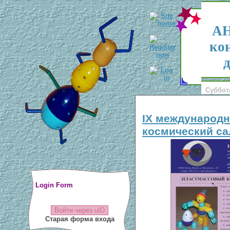
АН
ко
д
Суббота
IХ международ
космический са
Login Form
Войти через uID
Старая форма входа