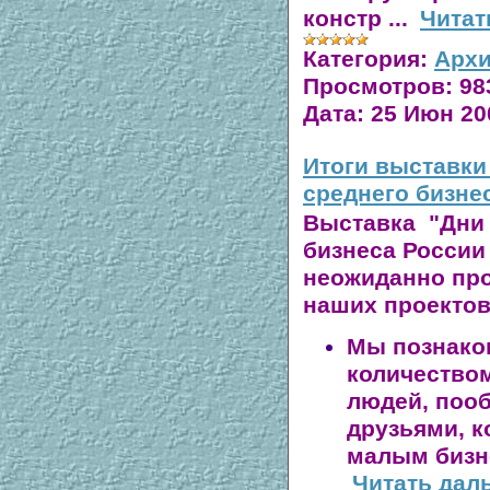
констр
...
Читат
Категория:
Архи
Просмотров:
98
Дата:
25 Июн 20
Итоги выставки
среднего бизне
Выставка "Дни 
бизнеса России
неожиданно про
наших проектов
Мы познако
количество
людей, поо
друзьями, 
малым бизн
Читать дал