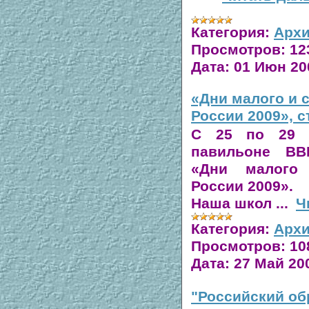
Категория:
Архи
Просмотров:
12
Дата:
01 Июн 20
«Дни малого и 
России 2009», 
С 25 по 29 
павильоне ВВ
«Дни малого 
России 2009»
.
Наша школ
...
Ч
Категория:
Архи
Просмотров:
10
Дата:
27 Май 20
"Российский об