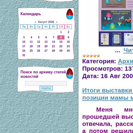
Календарь
«
Август 2026
»
Пн
Вт
Ср
Чт
Пт
Сб
Вс
1
2
3
4
5
6
7
8
9
10
11
12
13
14
15
16
17
18
19
20
21
22
23
...
Чи
24
25
26
27
28
29
30
31
Категория:
Архи
Просмотров:
13
Поиск по архиву статей и
Дата:
16 Авг 20
новостей
Итоги выставки 
позиции мамы м
Меня мн
прошедшей выст
отвечала, расс
а потом решил