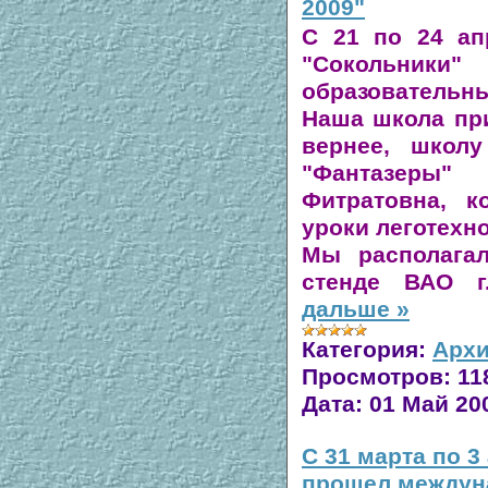
2009"
С 21 по 24 ап
"Сокольники"
образовательн
Наша школа при
вернее, школу
"Фантазеры"
Фитратовна, к
уроки леготехн
Мы располага
стенде ВАО г
дальше »
Категория:
Архи
Просмотров:
11
Дата:
01 Май 20
C 31 марта по 3
прошел междун