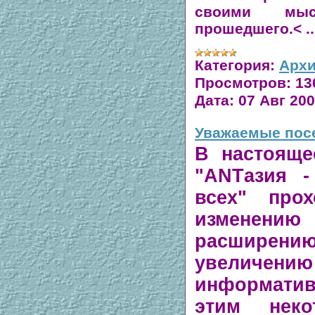
своими мы
прошедшего.
<
.
Категория:
Архи
Просмотров:
13
Дата:
07 Авг 20
Уважаемые посе
В настояще
"ANTазия -
всех" про
изменению
расширению
увеличению
информатив
этим неко