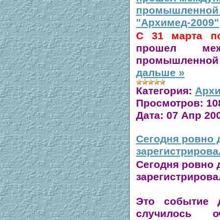
промышленной 
"Архимед-2009"
C 31 марта п
прошел меж
промышленн
дальше »
Категория:
Архи
Просмотров:
10
Дата:
07 Апр 20
Cегодня ровно д
зарегистрирова
Cегодня ровно д
зарегистрирова
Это событие 
случилось 