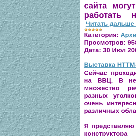
сайта могу
работать 
Читать дальше
Категория:
Архи
Просмотров:
95
Дата:
30 Июл 20
Выставка НТТМ-
Сейчас проход
на ВВЦ. В не
множество ре
разных уголко
очень интерес
различных обла
Я представляю 
конструктор