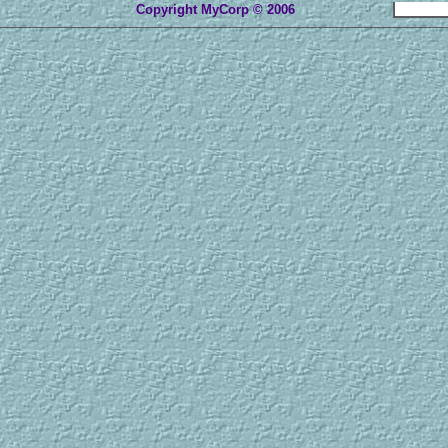
Copyright MyCorp © 2006