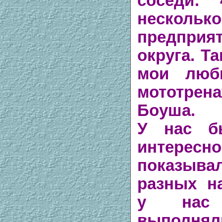
соседи:
нескол
предпри
округа. Т
мои люб
мототрен
Боуша.
У нас б
интересно
показы
разных н
у нас
выполн