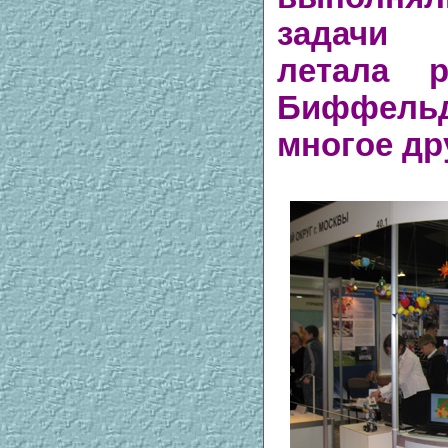
задачи 
летала р
Биффель
многое др