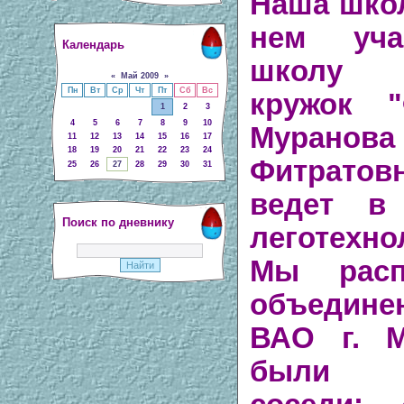
Наша шко
нем учас
Календарь
школу п
«
Май 2009
»
Пн
Вт
Ср
Чт
Пт
Сб
Вс
кружок "
1
2
3
4
5
6
7
8
9
10
Муран
11
12
13
14
15
16
17
18
19
20
21
22
23
24
Фитрато
25
26
27
28
29
30
31
ведет в
Поиск по дневнику
леготехно
Мы расп
объедин
ВАО г. М
были за