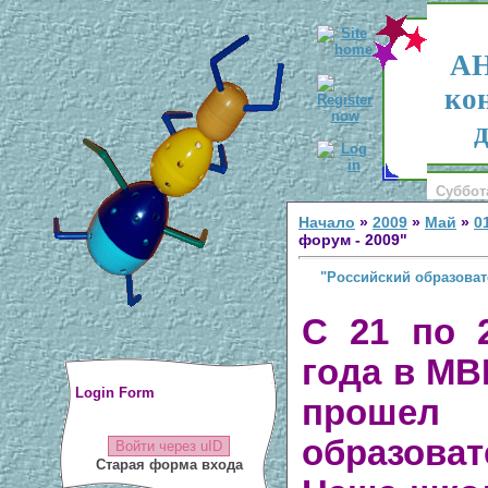
АН
ко
д
Суббота
Начало
»
2009
»
Май
»
0
форум - 2009"
"Российский образоват
С 21 по 
года в МВ
Login Form
прошел
образова
Войти через uID
Старая форма входа