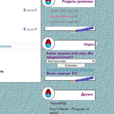
Разделы дневника
0
Архив 2009 года
[12]
Архив 2008 года
[26]
Архив 2007 года
[28]
0
Опрос
,
выставка
Какие игрушки или игры Вы
предпочитаете?
Результаты
|
Архив опросов
ли.
Всего ответов:
472
Друзья
ТерраКИД
Don't Waste - Program to
enjoy