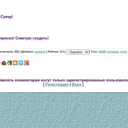
 Супер!
ересно! Советую сходить!
осмотров: 932 | Добавил:
antaziya
| Рейтинг: 5.0 |
| Теги:
НАИР
,
игрушка
,
клуб
авлять комментарии могут только зарегистрированные пользовате
[
Регистрация
|
Вход
]