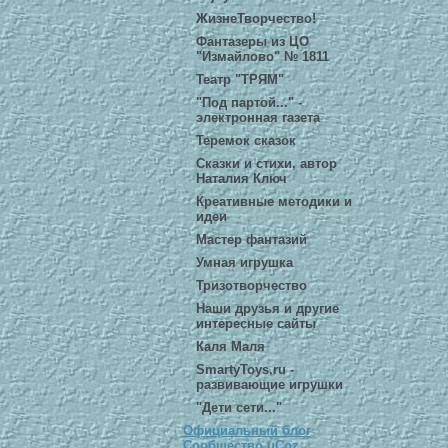
ЖизнеТворчество!
Фантазеры из ЦО
"Измайлово" № 1811
Театр "ТРЯМ"
"Под партой..." -
электронная газета
Теремок сказок
Сказки и стихи, автор
Наталия Ключ
Креативные методики и
идеи
Мастер фантазий
Умная игрушка
Тризотворчество
Наши друзья и другие
интересные сайты
Каля Маля
SmartyToys.ru -
развивающие игрушки
"Дети сети..."
Официальный блог
Сообщество uCoz