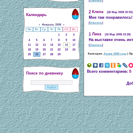
[
Ответить
]
2
Клепа
(28 Мар 2008 20:55)
Календарь
Мне там понравилось!
[
Ответить
]
«
Февраль 2008
»
Пн
Вт
Ср
Чт
Пт
Сб
Вс
1
Лика
(18 Мар 2008 23:28)
1
2
3
На выставке очень инт
4
5
6
7
8
9
10
11
12
13
14
15
16
17
[
Ответить
]
18
19
20
21
22
23
24
Категория:
Архив 2008 года
| Пр
25
26
27
28
29
Всего комментариев:
0
Поиск по дневнику
Доб