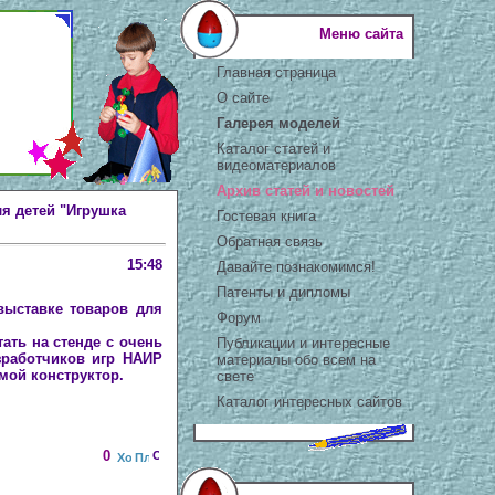
Меню сайта
Главная страница
О сайте
Галерея моделей
Каталог статей и
видеоматериалов
Архив статей и новостей
я детей "Игрушка
Гостевая книга
Обратная связь
15:48
Давайте познакомимся!
Патенты и дипломы
выставке товаров для
Форум
тать на стенде с очень
Публикации и интересные
зработчиков игр НАИР
материалы обо всем на
мой конструктор.
свете
Каталог интересных сайтов
0