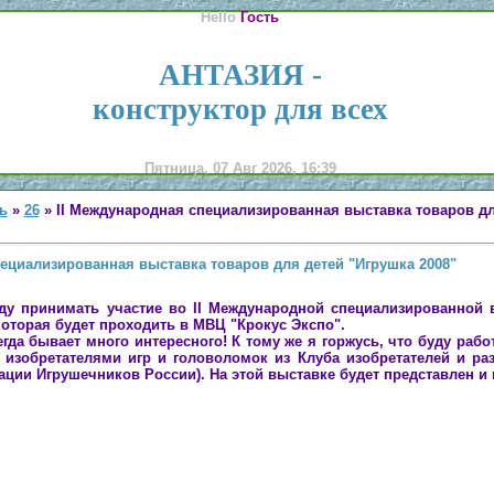
Hello
Гость
АНТАЗИЯ -
конструктор для всех
Пятница, 07 Авг 2026, 16:39
ь
»
26
» II Международная специализированная выставка товаров дл
ециализированная выставка товаров для детей "Игрушка 2008"
уду принимать участие во II Международной специализированной 
 которая будет проходить в МВЦ "Крокус Экспо".
гда бывает много интересного! К тому же я горжусь, что буду рабо
 изобретателями игр и головоломок из
Клуба изобретателей и ра
ции Игрушечников России). На этой выставке будет представлен и 