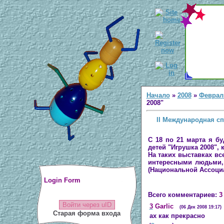
Начало
»
2008
»
Феврал
2008"
II Международная сп
С
18 по 21 марта я б
детей "Игрушка 2008",
На таких выставках все
интересными людьми,
(Национальной Ассоциа
Login Form
Всего комментариев:
3
Войти через uID
3
Garlic
(06 Дек 2008 19:17)
Старая форма входа
ах как прекрасно