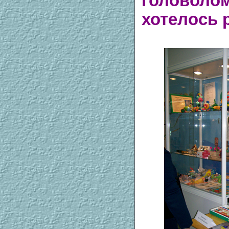
головоло
хотелось р