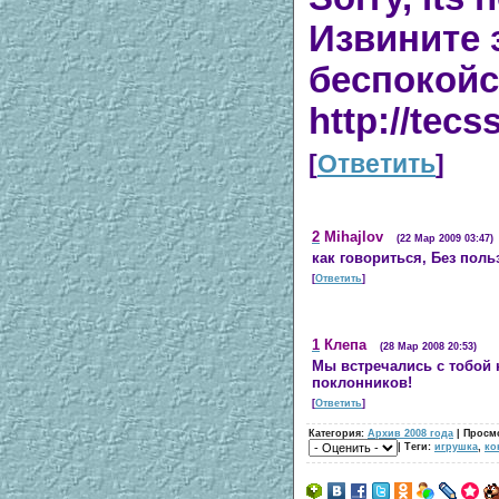
Извините 
беспокойс
http://tecs
[
Ответить
]
2
Mihajlov
(22 Мар 2009 03:47)
как говориться, Без поль
[
Ответить
]
1
Клепа
(28 Мар 2008 20:53)
Мы встречались с тобой н
поклонников!
[
Ответить
]
Категория:
Архив 2008 года
| Просм
| Теги:
игрушка
,
ко