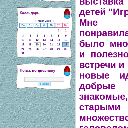
выставка
детей "Иг
Календарь
Мне о
«
Март 2008
»
Пн
Вт
Ср
Чт
Пт
Сб
Вс
понрави
1
2
3
4
5
6
7
8
9
10
11
12
13
14
15
16
было мно
17
18
19
20
21
22
23
24
25
26
27
28
29
30
и полезн
31
встречи и
Поиск по дневнику
новые и
добрые
знакомые
старым
множеств