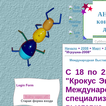
АН
ко
д
Суббота
Начало
»
2008
»
Март
»
"Игрушка-2008"
Международная Выстав
С 18 по 
"Крокус Э
Login Form
Междунар
специали
Войти через uID
Старая форма входа