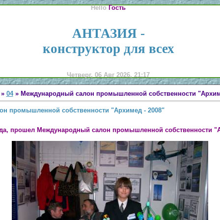
Hello
Гость
АНТАЗИЯ -
конструктор для всех
Четверг, 06 Авг 2026, 21:17
»
04
» Международный салон промышленной собственности "Архиме
н промышленной собственности "Архимед - 2008"
года, прошел Международный салон промышленной собственности "А