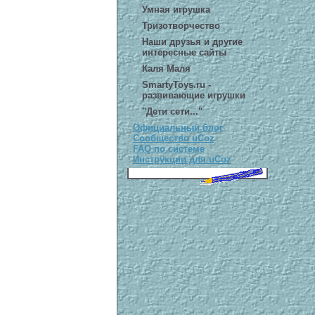
Умная игрушка
Тризотворчество
Наши друзья и другие
интересные сайты
Каля Маля
SmartyToys.ru -
развивающие игрушки
"Дети сети..."
Официальный блог
Сообщество uCoz
FAQ по системе
Инструкции для uCoz