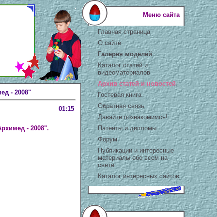
Меню сайта
Главная страница
О сайте
Галерея моделей
Каталог статей и
видеоматериалов
Архив статей и новостей
д - 2008"
Гостевая книга
Обратная связь
01:15
Давайте познакомимся!
Патенты и дипломы
рхимед - 2008".
Форум
Публикации и интересные
материалы обо всем на
свете
Каталог интересных сайтов