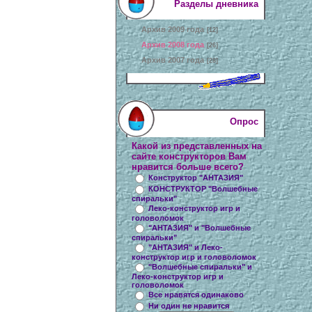
Разделы дневника
Архив 2009 года
[12]
Архив 2008 года
[26]
Архив 2007 года
[28]
Опрос
Какой из представленных на
сайте конструкторов Вам
нравится больше всего?
Конструктор "АНТАЗИЯ"
КОНСТРУКТОР "Волшебные
спиральки"
Леко-конструктор игр и
головоломок
"АНТАЗИЯ" и "Волшебные
спиральки"
"АНТАЗИЯ" и Леко-
конструктор игр и головоломок
"Волшебные спиральки" и
Леко-конструктор игр и
головоломок
Все нравятся одинаково
Ни один не нравится