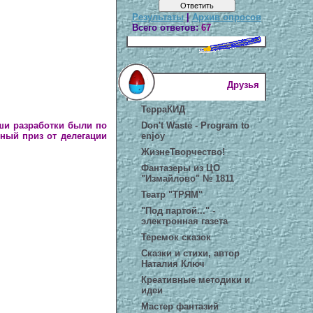
Результаты
|
Архив опросов
Всего ответов:
67
Друзья
ТерраКИД
Don't Waste - Program to
аши разработки были по
enjoy
ный приз от делегации
ЖизнеТворчество!
Фантазеры из ЦО
"Измайлово" № 1811
Театр "ТРЯМ"
"Под партой..." -
электронная газета
Теремок сказок
Сказки и стихи, автор
Наталия Ключ
Креативные методики и
идеи
Мастер фантазий