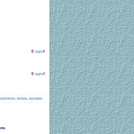
0
0
онструктор
,
медаль
,
выставка
ли.