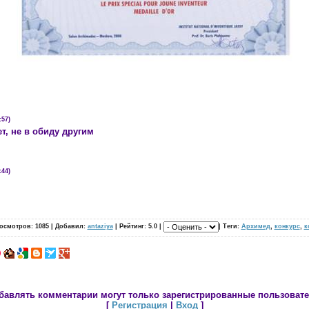
:57)
т, не в обиду другим
:44)
осмотров: 1085 | Добавил:
antaziya
| Рейтинг: 5.0 |
| Теги:
Архимед
,
конкурс
,
к
бавлять комментарии могут только зарегистрированные пользовате
[
Регистрация
|
Вход
]