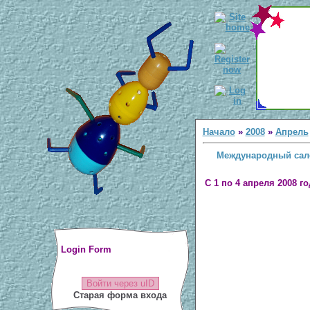
Начало
»
2008
»
Апрель
Международный сало
С 1 по 4 апреля 2008 
Login Form
Войти через uID
Старая форма входа