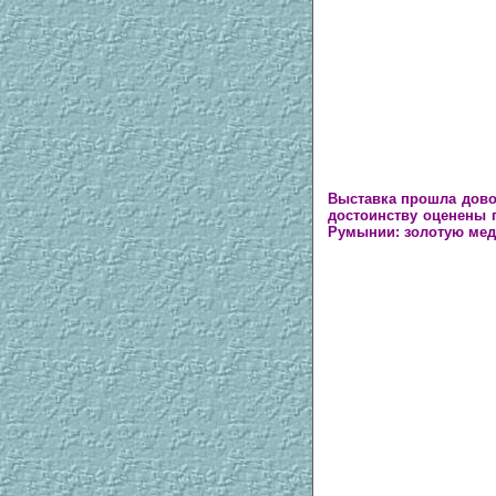
Выставка прошла дов
достоинству оценены 
Румынии: золотую мед