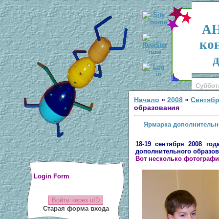
АН
ко
д
Суббота
Начало
»
2008
»
Сентяб
образования
Ярмарка дополнительн
18-19 сентября 2008 го
дополнительного образов
Вот несколько фотографи
Login Form
Войти через uID
Старая форма входа