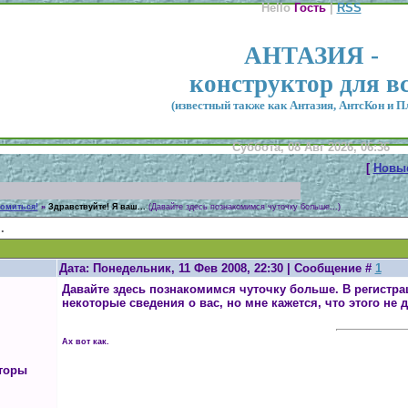
Hello
Гость
|
RSS
АНТАЗИЯ -
конструктор для в
(известный также как Антазия, АнтсКон и П
Суббота, 08 Авг 2026, 06:36
[
Новы
комиться!
»
Здравствуйте! Я ваш...
(Давайте здесь познакомимся чуточку больше...)
.
Дата: Понедельник, 11 Фев 2008, 22:30 | Сообщение #
1
Давайте здесь познакомимся чуточку больше. В регистра
некоторые сведения о вас, но мне кажется, что этого не 
Ах вот как.
торы