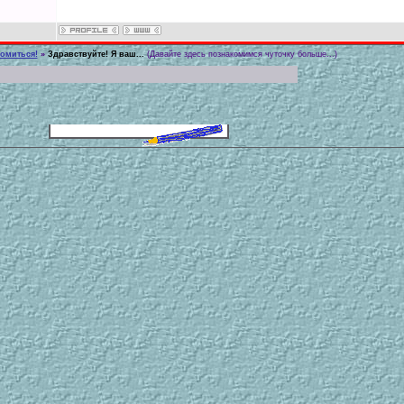
комиться!
»
Здравствуйте! Я ваш...
(Давайте здесь познакомимся чуточку больше...)