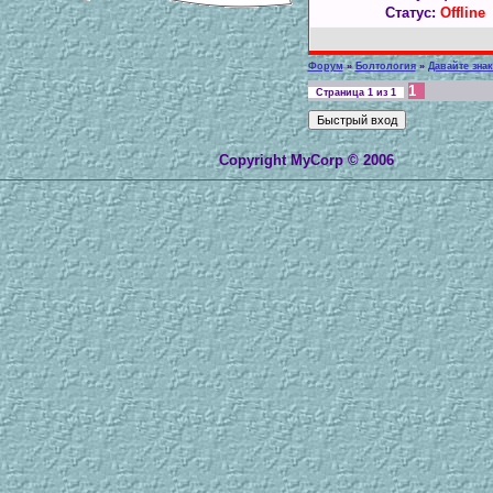
Статус:
Offline
Форум
»
Болтология
»
Давайте зна
1
Страница
1
из
1
Copyright MyCorp © 2006