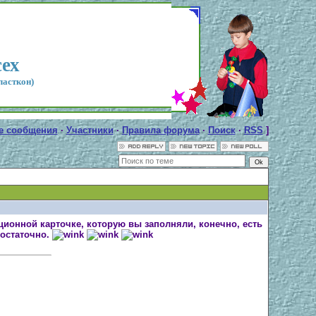
сех
ласткон)
е сообщения
·
Участники
·
Правила форума
·
Поиск
·
RSS
]
ционной карточке, которую вы заполняли, конечно, есть
достаточно.