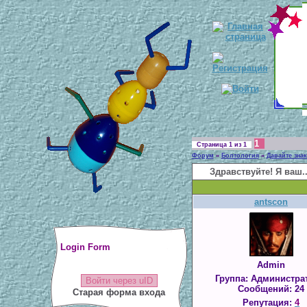
1
Страница
1
из
1
Форум
»
Болтология
»
Давайте зна
Здравствуйте! Я ваш..
antscon
Login Form
Admin
Группа: Администра
Войти через uID
Сообщений:
24
Старая форма входа
Репутация:
4