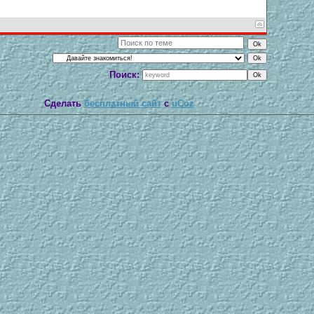
Поиск:
Сделать
бесплатный сайт
с
uCoz