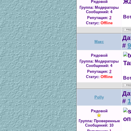
Жа
Рядовой
Группа: Модераторы
Сообщений:
4
Вот
Репутация:
2
Статус:
Offline
Да
Макс
#
9
Рядовой
Группа: Модераторы
Та
Сообщений:
4
Репутация:
2
Статус:
Offline
Вот
Да
Polly
#
1
Рядовой
о
Группа: Проверенные
Сообщений:
10