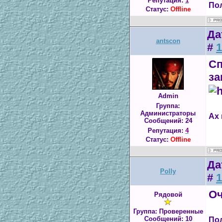
Репутация:
1
По
Статус:
Offline
Да
antscon
#
1
Сп
за
Admin
Группа:
Администраторы
Ах 
Сообщений:
24
Репутация:
4
Статус:
Offline
Да
Polly
#
1
Оч
Рядовой
Группа: Проверенные
Сообщений:
10
По