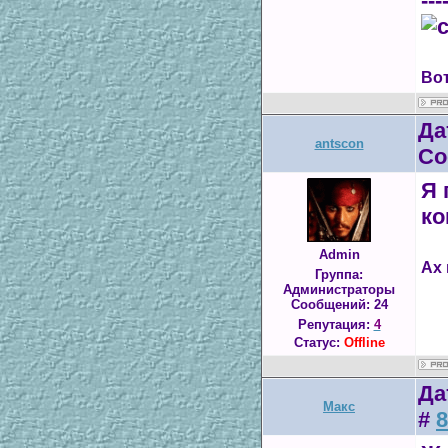
---
Вот
Да
antscon
Со
Я 
ко
Admin
Ах 
Группа:
Администраторы
Сообщений:
24
Репутация:
4
Статус:
Offline
Да
Макс
#
8