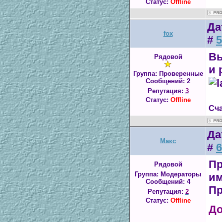
Статус:
Offline
Да
fox
#
5
Вы
Рядовой
и 
Группа: Проверенные
Сообщений:
2
Репутация:
3
Статус:
Offline
Сч
Да
Макс
#
6
Пр
Рядовой
Группа: Модераторы
им
Сообщений:
4
П
Репутация:
2
Статус:
Offline
До