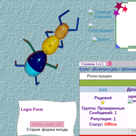
1
Страница
1
из
1
Форум
»
Обсуждение сайта
»
Обсуждени
Регистрация
myn
Дата
зар
Рядовой
Группа: Проверенные
Login Form
Сообщений:
1
Репутация:
1
Войти через uID
Статус:
Offline
Старая форма входа