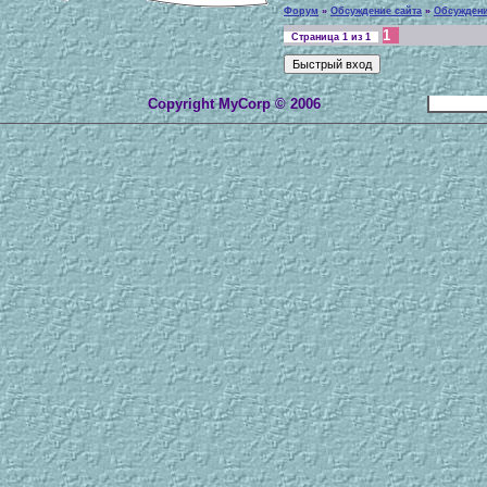
Форум
»
Обсуждение сайта
»
Обсуждени
1
Страница
1
из
1
Copyright MyCorp © 2006