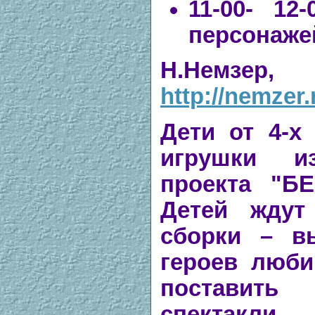
11-00- 12
персонажей
Н.Немз
http://nemzer
Дети от 4-х
игрушки и
проекта "Б
Детей ждут
сборки – в
героев люби
поставит
спектакли.