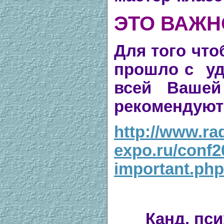
ЭТО ВАЖН
Для того чт
прошло с уд
всей Вашей
рекомендуют
http://www.ra
expo.ru/conf20
important.php
Канд. пси