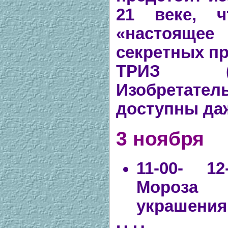
21 веке, 
«настояще
секретных пр
ТРИЗ (Т
Изобретател
доступны да
3 ноября
11-00- 1
Мороз
украшения