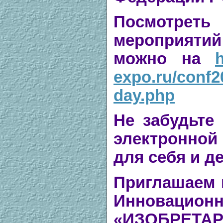
Посмотреть
мероприятий
можно на
expo.ru/conf2
day.php
Не забудьте
электронной
для себя и д
Приглашаем 
Инновац
«ИЗОБРЕТАР