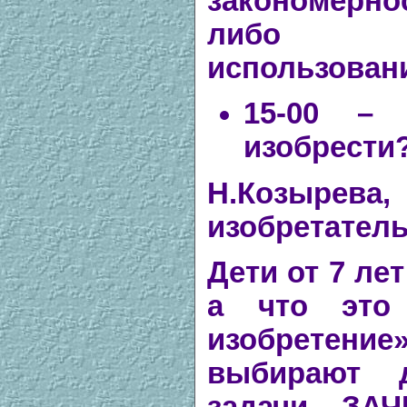
закономернос
либо к
использован
15-00 –
изобрести
Н.Козырева
изобретател
Дети от 7 ле
а что это 
изобретени
выбирают д
задачи, ЗА