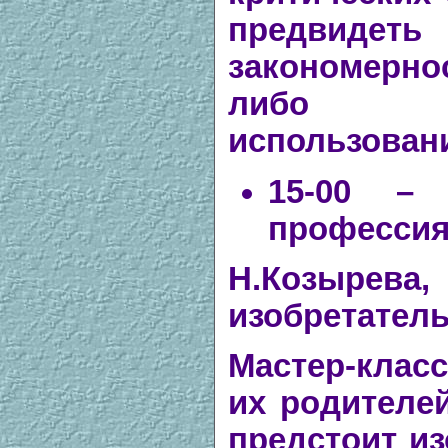
предвидеть
закономернос
либо к
использован
15-00 – 
профессия
Н.Козырева
изобретател
Мастер-класс
их родителей
предстоит из