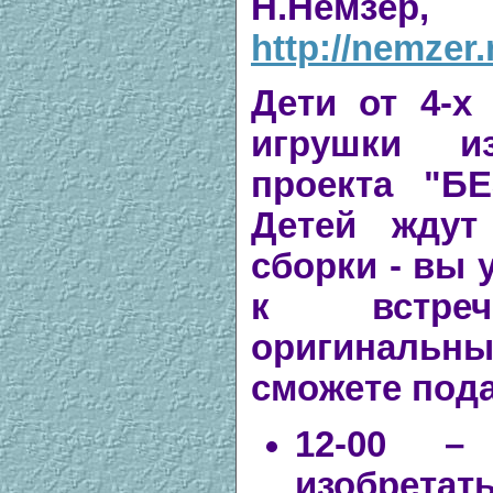
Н.Немз
http://nemzer
Дети от 4-х
игрушки и
проекта "Б
Детей ждут
сборки - вы 
к встре
оригинальн
сможете пода
12-00 –
изобретат