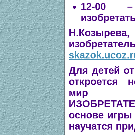
12-00 –
изобретат
Н.Козырева
изобре
skazok.ucoz.r
Для детей от
откроется 
мир 
ИЗОБРЕТАТ
основе игры 
научатся при