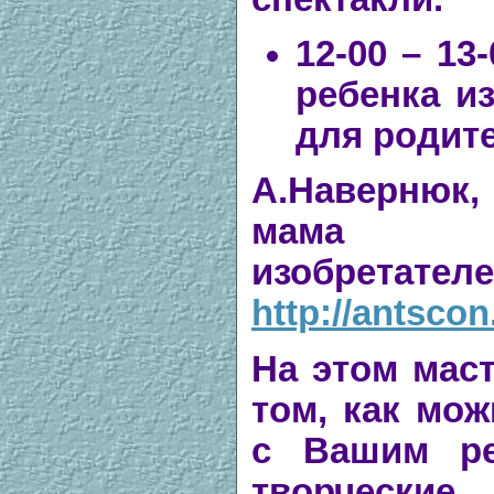
12-00 – 13
ребенка из
для родит
А.Навернюк, 
мам
изобретател
http://antscon
На этом маст
том, как мож
с Вашим ре
творческ