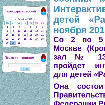
Интеракти
Календарь новостей
детей «Ра
«
Октябрь 2012
»
Пн
Вт
Ср
Чт
Пт
Сб
Вс
ноября 201
1
2
3
4
5
6
7
8
9
10
11
12
13
14
15
16
17
18
19
20
21
Со 2 по 5 
22
23
24
25
26
27
28
29
30
31
Москве (
Кро
зал № 13,
Поиск по новостям
пройдет ин
для детей «Р
Она состо
Правительс
Федерации Р