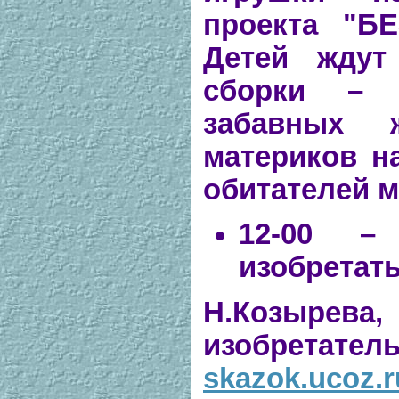
проекта "Б
Детей ждут
сборки – 
забавных 
материков н
обитателей м
12-00 –
изобретат
Н.Козырева
изобре
skazok.ucoz.r