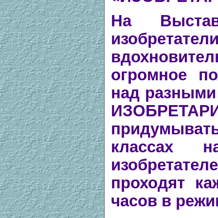
На Выста
изобре
вдохнови
огромное по
над разными 
ИЗОБРЕТА
придумывать
классах на
изобретате
проходят ка
часов в режи