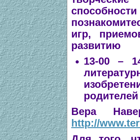
способности
познакомите
игр, приемо
развитию
13-00 – 1
литер
изобретен
родителей 
Вера Наве
http://www.ter
Для того, ч