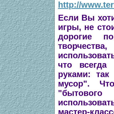
http://www.ter
Если Вы хот
игры, не сто
дорогие п
творчес
использоват
что всегда
руками: так
мусор". Чт
"бытового
использоват
мастер-класс