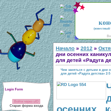
кон
(известный 
Во
Начало
»
2012
»
Октя
дни осенних канику
для детей «Радуга де
Чем заняться с детьми в дни 
для детей «Радуга детства» 2-5
Login Form
Войти через uID
Старая форма входа
осенних 