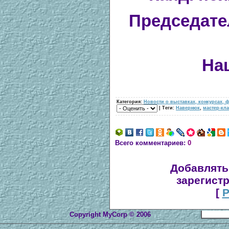
Председате
На
Категория:
Новости о выставках, конкурсах, 
| Теги:
Навернюк
,
мастер-кла
Всего комментариев:
0
Добавлять
зарегист
[
Р
Copyright MyCorp © 2006