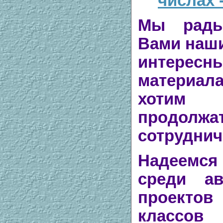
числах -
Мы рады
Вами наш
интересн
материа
хотим
продолжа
сотруднич
Надеемся
среди ав
проектов
классо