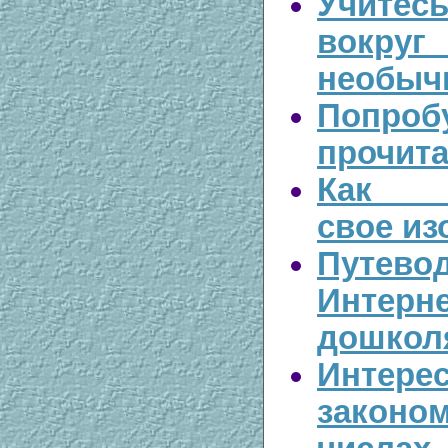
Учите
вок
необыч
Попр
прочита
Как з
свое из
Путев
Интерн
дошкол
Интере
закон