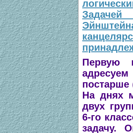
логическ
Задаче
Эйнштейн
канцелярс
принадле
Первую 
адресу
постарше (
На днях 
двух груп
6-го клас
задачу. 