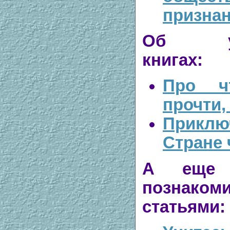
призна
Об увл
книгах:
Про ч
прочти,
Приклю
Стране 
А еще 
познак
статьями: