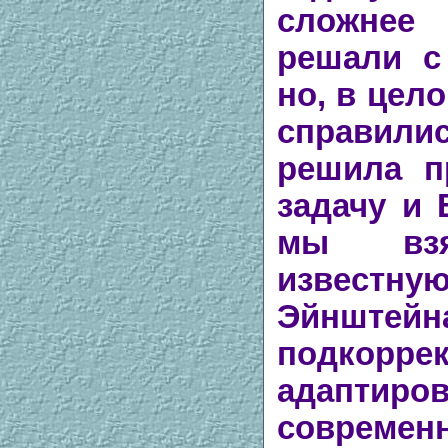
сложнее
решали с
но, в цело
справили
решила п
задачу и 
мы взя
извест
Эйнштейна
подкоррек
адапти
современ