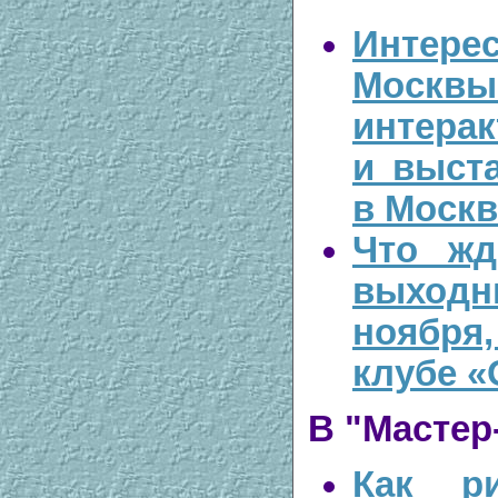
Интер
Мо
интера
и выст
в Москв
Что жд
выход
ноябр
клубе 
В
"Мастер
Как ри