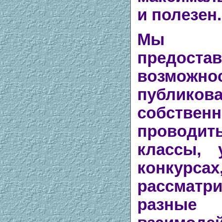
и полезен.
Мы с
предос
возможно
публикова
собствен
провод
классы, 
конкурса
рассмат
разн