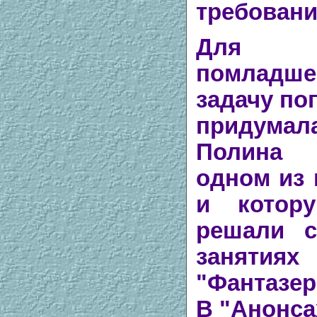
требовани
Для у
помладше
задачу по
придума
Полина 
одном из 
и котор
решали с
занятиях
"Фантазер
В
"Анонса