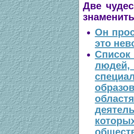
Две чуде
знамениты
Он прос
это нев
Списо
людей
специа
образ
областя
деяте
которы
общест