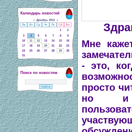
Календарь новостей
«
Декабрь 2012
»
Здра
Пн
Вт
Ср
Чт
Пт
Сб
Вс
1
2
3
4
5
6
7
8
9
Мне каже
10
11
12
13
14
15
16
17
18
19
20
21
22
23
24
25
26
27
28
29
30
замечател
31
- это, ко
Поиск по новостям
возможн
просто чи
но и 
пользоват
участ
обсужден