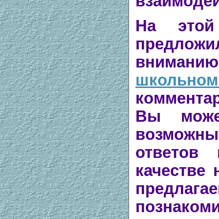
взаимодей
На это
предло
вниман
школьном
коммента
Вы може
возможн
ответов
качестве 
предл
познак