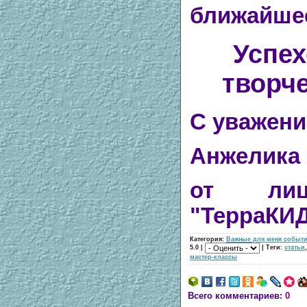
ближайше
Успех
творче
С уважени
Анжелика
от лиц
"ТерраКИ
Категория:
Важные для меня событ
5.0 |
| Теги:
статьи
мастер-классы
Всего комментариев:
0