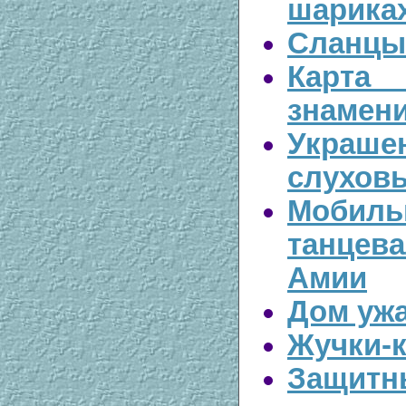
шарика
Сланцы
Кар
знамен
Укра
слухов
Мобиль
танцев
Амии
Дом уж
Жучки-
Защитн