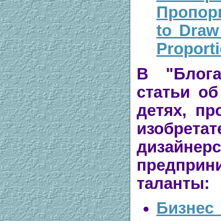
Пропор
to Draw
Proport
В
"Бло
статьи о
детях, п
изобретат
дизайн
предприн
таланты:
Бизнес