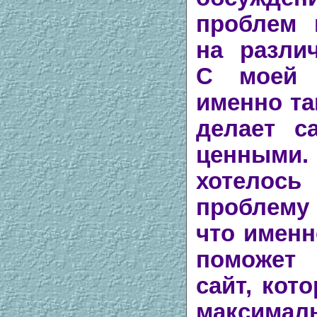
проблем 
на разли
С моей 
именно та
делает с
ценными.
хотелось
проблему 
что имен
поможет
сайт, кот
максимал