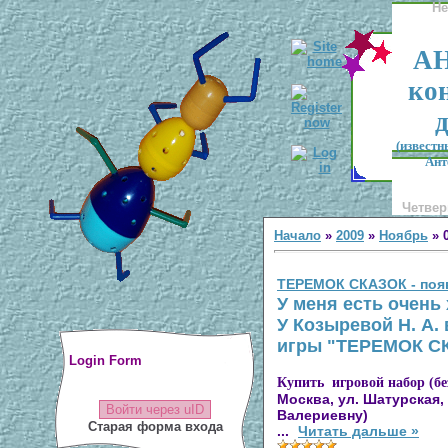
He
АН
ко
д
(известн
Ант
Четверг
Начало
»
2009
»
Ноябрь
»
ТЕРЕМОК СКАЗОК - появ
У меня есть очень
У Козыревой Н. А.
игры "ТЕРЕМОК С
Login Form
Купить игровой набор (бе
Москва, ул. Шатурская,
Войти через uID
Валериевну)
Старая форма входа
...
Читать дальше »