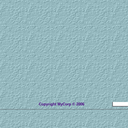
Copyright MyCorp © 2006