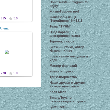
Don't Waste - Program to
antscon
enjoy
ЖизнеТворчество!
Фантазеры из ЦО
815
5.0
"Измайлово" № 1811
Театр "ТРЯМ"
Алена
"Под партой..." -
электронная газета
Теремок сказок
1 Апр 2007
Сказки и стихи, автор
га, театр "Трям", ЦО
Наталия Ключ
айлово" № 1811
Креативные методики и
antscon
идеи
Мастер фантазий
Умная игрушка
770
5.0
Тризотворчество
Наши друзья и другие
интересные сайты
Каля Маля
SmartyToys.ru -
развивающие игрушки
"Дети сети..."