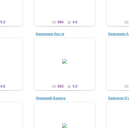
n
antscon
5.0
894
4.6
Навернюк Настя
Навернюк А
07
21 Апр 2007
2
естра и
рям", ЦО
Моя младшая сестра
№1811
antscon
n
4.8
850
5.0
Левицкий Данила
Хафизов (С
07
21 Апр 2007
2
из "Тряма",
Театр "Трям", мой друг, ЦО
Лучший 
сестры, ЦО
"Измайлово" № 1811
сестры, Ц