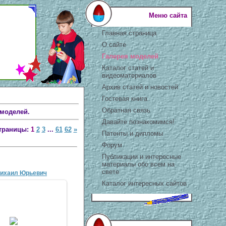
Меню сайта
Главная страница
О сайте
Галерея моделей
Каталог статей и
видеоматериалов
Архив статей и новостей
Гостевая книга
Обратная связь
 моделей.
Давайте познакомимся!
траницы:
1
2
3
...
61
62
»
Патенты и дипломы
Форум
Публикации и интересные
материалы обо всем на
свете
ихаил Юрьевич
Каталог интересных сайтов
1 Апр 2007
Мой папа