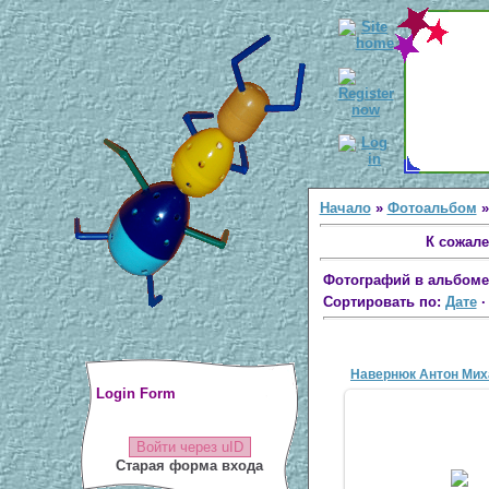
Начало
»
Фотоальбом
К сожале
Фотографий в альбоме
Сортировать по:
Дате
Навернюк Антон Мих
Login Form
Войти через uID
21 Апр 20
Старая форма входа
Это я!