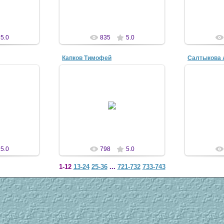
 1811
antscon
n
5.0
835
5.0
Капков Тимофей
Салтыкова 
21 Апр 2007
07
2
Мой друг, изобретатель, конкурс
"Трям", ЦО
"Я- исследователь", выставка-
Моя подру
 1811
смотр интеллектуальной
"Изм
собственности ВАО г. Москвы
n
antscon
5.0
798
5.0
1-12
13-24
25-36
...
721-732
733-743