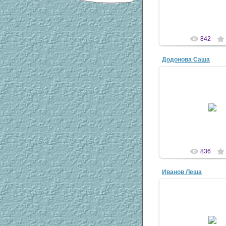
antsco
842
Додонова Саша
21 Апр 20
Моя двоюродная с
подруга, театр "Т
"Измайлово" 
antsco
836
Иванов Леша
21 Апр 20
Брат Саши Ивановой 
друг моей младшей 