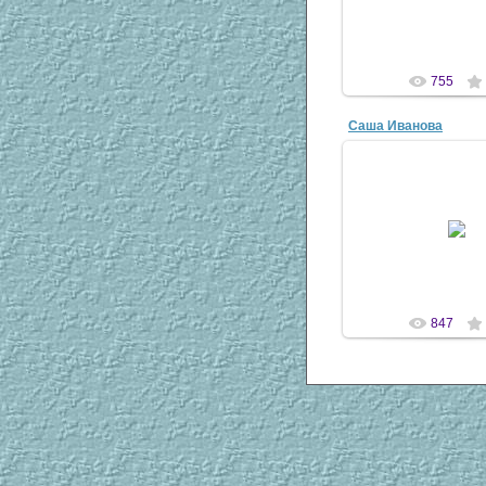
"Измайлово" №
antsco
755
Саша Иванова
21 Апр 20
Моя подруга, театр 
"Измайлово" №
antsco
847