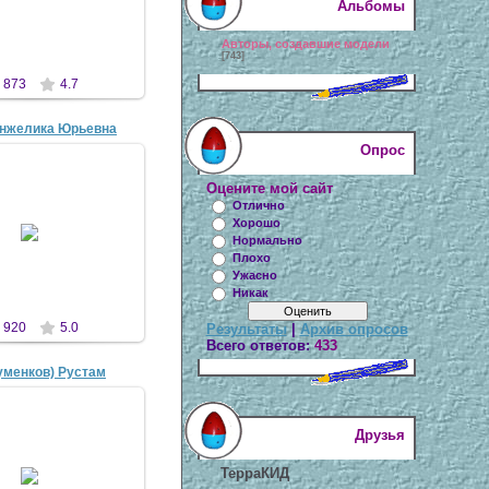
Альбомы
antscon
Авторы, создавшие модели
[743]
873
4.7
нжелика Юрьевна
Опрос
Оцените мой сайт
Отлично
1 Апр 2007
Хорошо
Моя мама
Нормально
antscon
Плохо
Ужасно
Никак
920
5.0
Результаты
|
Архив опросов
Всего ответов:
433
уменков) Рустам
Друзья
1 Апр 2007
друг моей младшей
ТерраКИД
О "Измайлово" № 1811