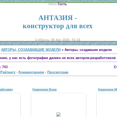
Hello
Гость
АНТАЗИЯ -
конструктор для всех
Суббота, 08 Авг 2026, 01:18
»
АВТОРЫ, СОЗДАВАВШИЕ МОДЕЛИ
» Авторы, создавшие модели
нию, у нас есть фотографии далеко не всех авторов-разработчиков
:
743
С
·
Рейтингу
·
Комментариям
·
Просмотрам
айлович
Навернюк Вера
Навернюк М
07
21 Апр 2007
2
Моя старшая сестра