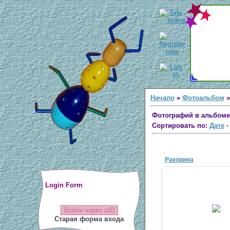
Начало
»
Фотоальбом
Фотографий в альбоме
Сортировать по:
Дате
Раковина
Login Form
08 Ноя 20
Войти через uID
antaziy
Старая форма входа