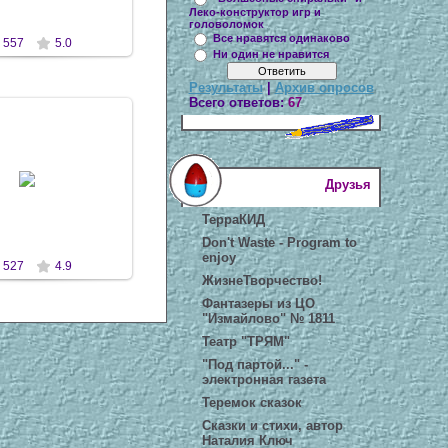
Леко-конструктор игр и
головоломок
Все нравятся одинаково
557
5.0
Ни один не нравится
Результаты
|
Архив опросов
Всего ответов:
67
8 Ноя 2010
Друзья
antaziya
ТерраКИД
Don't Waste - Program to
enjoy
527
4.9
ЖизнеТворчество!
Фантазеры из ЦО
"Измайлово" № 1811
Театр "ТРЯМ"
"Под партой..." -
электронная газета
Теремок сказок
Сказки и стихи, автор
Наталия Ключ