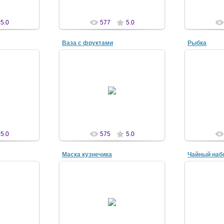
5.0
577
5.0
Ваза с фруктами
Рыбка
10
08 Мар 2010
0
a
antaziya
5.0
575
5.0
Маска кузнечика
Чайный наб
10
08 Ноя 2010
0
a
antaziya