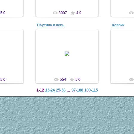
5.0
3007
4.9
Паутина и цепь
Коврик
10
08 Ноя 2010
0
a
antaziya
5.0
554
5.0
1-12
13-24
25-36
...
97-108
109-115