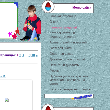
Меню сайта
Главная страница
О сайте
Галерея моделей
Каталог статей и
видеоматериалов
Архив статей и новостей
Гостевая книга
Обратная связь
Страницы:
1
2
3
...
9
10
»
Давайте познакомимся!
Патенты и дипломы
Форум
Публикации и интересные
и И.
материалы обо всем на
свете
Каталог интересных сайтов
8 Ноя 2010
antaziya