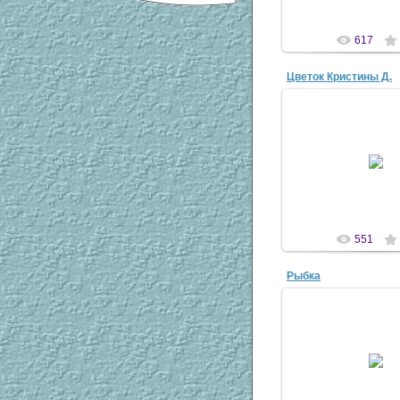
617
Цветок Кристины Д.
08 Ноя 20
antaziy
551
Рыбка
08 Ноя 20
antaziy