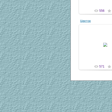
556
Цветок
08 Ноя 20
antaziy
571