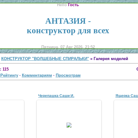
Hello
Гость
АНТАЗИЯ -
конструктор для всех
Пятница, 07 Авг 2026, 21:52
»
КОНСТРУКТОР "ВОЛШЕБНЫЕ СПИРАЛЬКИ"
» Галерея моделей
:
115
·
Рейтингу
·
Комментариям
·
Просмотрам
Черепашка Саши И.
Ящерка Саш
10
08 Ноя 2010
0
a
antaziya