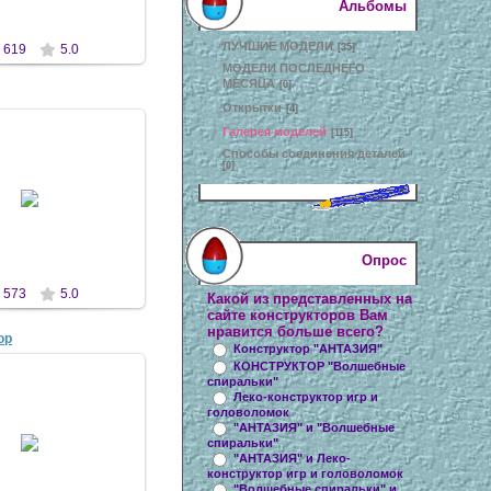
Альбомы
ЛУЧШИЕ МОДЕЛИ
[35]
619
5.0
МОДЕЛИ ПОСЛЕДНЕГО
МЕСЯЦА
[0]
Открытки
[4]
Галерея моделей
[115]
Способы соединения деталей
[0]
8 Ноя 2010
antaziya
Опрос
573
5.0
Какой из представленных на
сайте конструкторов Вам
нравится больше всего?
ор
Конструктор "АНТАЗИЯ"
КОНСТРУКТОР "Волшебные
спиральки"
Леко-конструктор игр и
головоломок
8 Ноя 2010
"АНТАЗИЯ" и "Волшебные
спиральки"
"АНТАЗИЯ" и Леко-
antaziya
конструктор игр и головоломок
"Волшебные спиральки" и