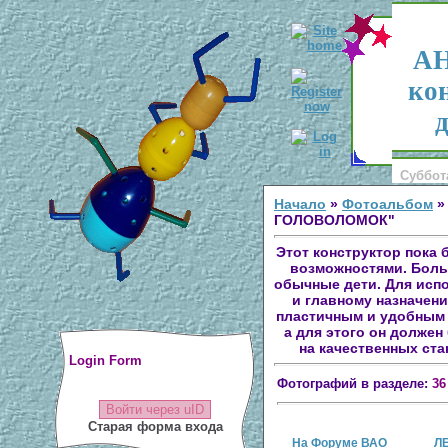
АН
ко
д
Суббота
Начало
»
Фотоальбом
»
ГОЛОВОЛОМОК"
Этот конструктор пока
возможностями. Боль
обычные дети. Для исп
и главному назначен
пластичным и удобным 
а для этого он должен
на качественных ста
Login Form
Фотографий в разделе:
36
Войти через uID
Старая форма входа
На Форуме ВАО