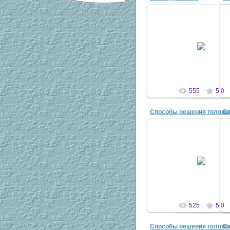
18 Ноя 2010
IX Форум «Интеллектуал
собственность ВАО г.Мо
2010 год
antaziya
555
5.0
12 Ноя 2010
antaziya
525
5.0