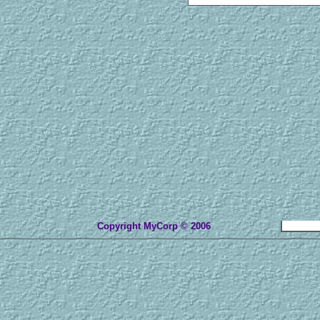
Copyright MyCorp © 2006