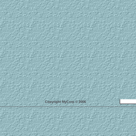
Copyright MyCorp © 2006