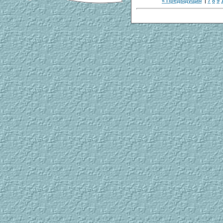
« Предыдущая
|
7
8
9