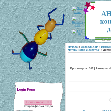
АН
кон
д
Четвер
Начало
»
Фотоальбом
»
ИННОВ
материнства и детства"
» Детск
Просмотров: 387 | Размеры: 40
Login Form
Войти через uID
Старая форма входа