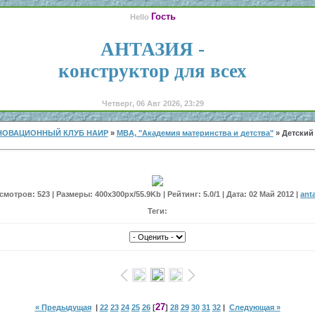
Гость
Hello
АНТАЗИЯ -
конструктор для всех
Четверг, 06 Авг 2026, 23:29
НОВАЦИОННЫЙ КЛУБ НАИР
»
MBA, "Академия материнства и детства"
» Детский
мотров: 523 | Размеры: 400x300px/55.9Kb | Рейтинг: 5.0/1 | Дата: 02 Май 2012 |
ant
Теги:
27
« Предыдущая
|
22
23
24
25
26
[
]
28
29
30
31
32
|
Следующая »