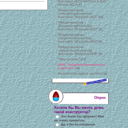
выставка «Детство/Toys & Kids
Russia 2012»
[7]
Международная
специализированная
выставка "Игрушка-2011"
[24]
Международная
специализированная
выставка "Игрушка-2010"
[0]
Международная
специализированная
выставка "Игрушка-2009"
[0]
Международная
специализированная
выставка "Игрушка-2008"
[0]
"Мир детства"
[57]
MBA, "Академия материнства
и детства"
[33]
Интересные идеи и проекты
[0]
Опрос
Хотели бы Вы иметь дома
такой конструктор?
Это было бы здорово! Мне
он очень нравится.
Да, я бы не отказался.