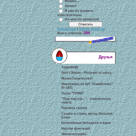
Можно...
Зачем?
Я уже не играю в
конструкторы.
Он мне не нравится!
Результаты
|
Архив опросов
204
Всего ответов:
Друзья
ТерраКИД
Don't Waste - Program to enjoy
ЖизнеТворчество!
Фантазеры из ЦО "Измайлово"
№ 1811
Театр "ТРЯМ"
"Под партой..." - электронная
газета
Теремок сказок
Сказки и стихи, автор Наталия
Ключ
Креативные методики и идеи
Мастер фантазий
Умная игрушка