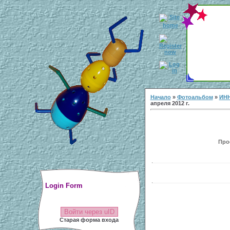
Начало
»
Фотоальбом
»
ИН
апреля 2012 г.
Прос
Login Form
Войти через uID
Старая форма входа