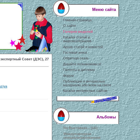
Меню сайта
Главная страница
О сайте
Галерея моделей
Каталог статей и
видеоматериалов
Архив статей и новостей
Гостевая книга
Обратная связь
 экспертный Совет (ДЭС), 27
Давайте познакомимся!
Патенты и дипломы
Форум
Публикации и интересные
материалы обо всем на свете
aziya
Каталог интересных сайтов
Альбомы
На Выставках...
[141]
Международная
специализированная