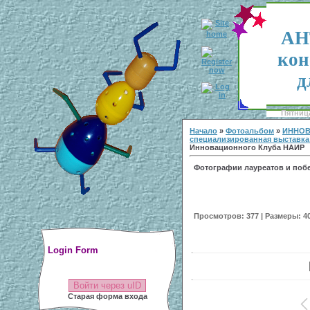
АН
кон
д
Пятница
Начало
»
Фотоальбом
»
ИННОВ
специализированная выставка «
Инновационного Клуба НАИР
Фотографии лауреатов и поб
Просмотров: 377 | Размеры: 400
Login Form
Войти через uID
Старая форма входа