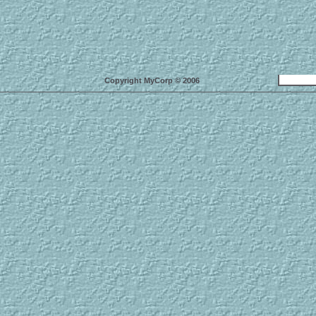
Copyright MyCorp © 2006