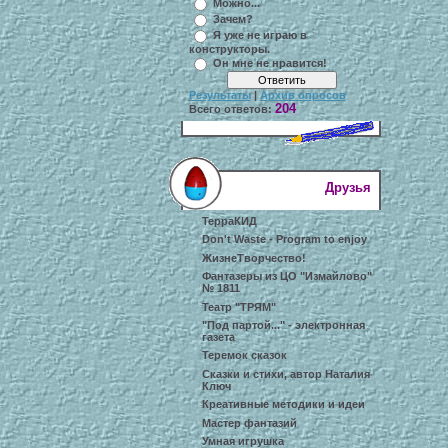
Можно...
Зачем?
Я уже не играю в
конструкторы.
Он мне не нравится!
Результаты
|
Архив опросов
204
Всего ответов:
Друзья
ТерраКИД
Don't Waste - Program to enjoy
ЖизнеТворчество!
Фантазеры из ЦО "Измайлово"
№ 1811
Театр "ТРЯМ"
"Под партой..." - электронная
газета
Теремок сказок
Сказки и стихи, автор Наталия
Ключ
Креативные методики и идеи
Мастер фантазий
Умная игрушка