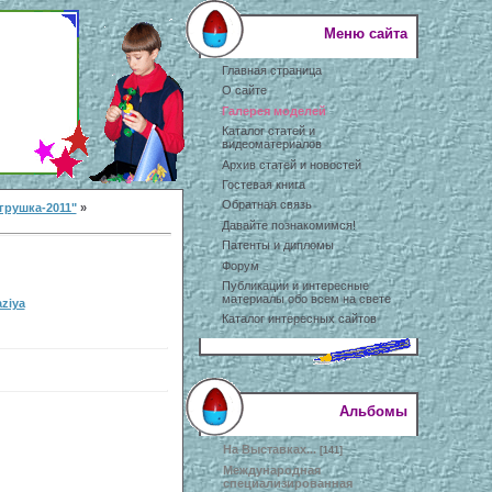
Меню сайта
Главная страница
О сайте
Галерея моделей
Каталог статей и
видеоматериалов
Архив статей и новостей
Гостевая книга
Обратная связь
грушка-2011"
»
Давайте познакомимся!
Патенты и дипломы
Форум
Публикации и интересные
материалы обо всем на свете
aziya
Каталог интересных сайтов
Альбомы
На Выставках...
[141]
Международная
специализированная