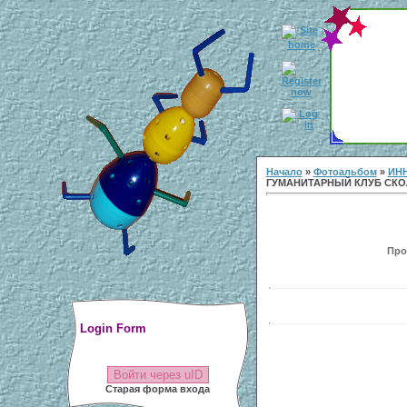
Начало
»
Фотоальбом
»
ИН
ГУМАНИТАРНЫЙ КЛУБ СК
Прос
Login Form
Войти через uID
Старая форма входа