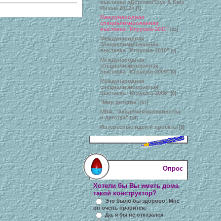
выставка «Детство/Toys & Kids
Russia 2012»
[7]
Международная
специализированная
выставка "Игрушка-2011"
[24]
Международная
специализированная
выставка "Игрушка-2010"
[0]
Международная
специализированная
выставка "Игрушка-2009"
[0]
Международная
специализированная
выставка "Игрушка-2008"
[0]
"Мир детства"
[57]
MBA, "Академия материнства
и детства"
[33]
Интересные идеи и проекты
[0]
Опрос
Хотели бы Вы иметь дома
такой конструктор?
Это было бы здорово! Мне
он очень нравится.
Да, я бы не отказался.