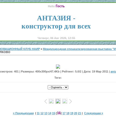
Гость
Hello
АНТАЗИЯ -
конструктор для всех
Четверг, 06 Авг 2026, 12:55
НОВАЦИОННЫЙ КЛУБ НАИР
»
Международная специализированная выставка "И
ОЛКОВО
мотров: 401 | Размеры: 400x300px/47.4Kb | Рейтинг: 5.0/2 | Дата: 19 Мар 2011 |
ant
Теги:
16
« Предыдущая
|
11
12
13
14
15
[
]
17
18
19
20
21
|
Следующая »