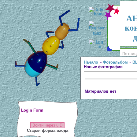
АН
ко
д
Пятница
Начало
»
Фотоальбом
»
В
Новые фотографии
Материалов нет
Login Form
Войти через uID
Старая форма входа