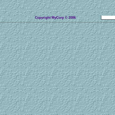
Copyright MyCorp © 2006