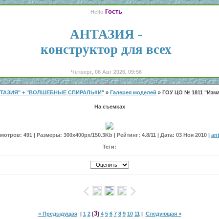
Гость
Hello
АНТАЗИЯ -
конструктор для всех
Четверг, 06 Авг 2026, 09:56
ТАЗИЯ" + "ВОЛШЕБНЫЕ СПИРАЛЬКИ"
»
Галерея моделей
» ГОУ ЦО № 1811 "Изм
На съемках
отров: 491 | Размеры: 300x400px/150.3Kb | Рейтинг: 4.8/11 | Дата: 03 Ноя 2010 |
an
Теги:
3
« Предыдущая
|
1
2
[
]
4
5
6
7
8
9
10
11
|
Следующая »