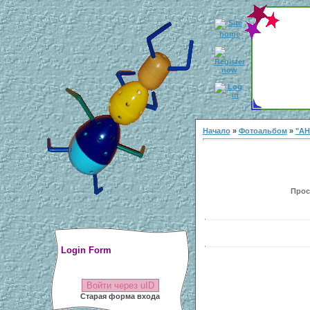
Начало
»
Фотоальбом
»
"АН
Просм
Login Form
Войти через uID
Старая форма входа