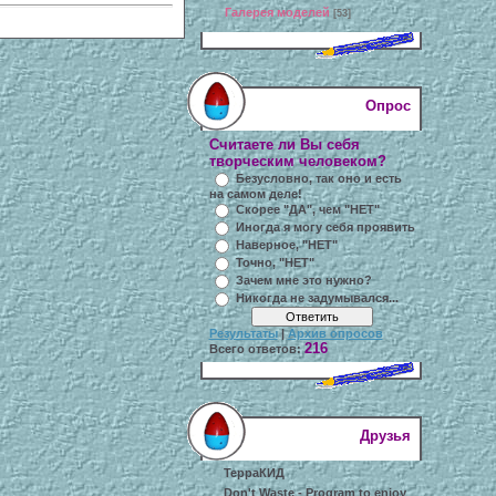
Галерея моделей
[53]
Опрос
Считаете ли Вы себя
творческим человеком?
Безусловно, так оно и есть
на самом деле!
Скорее "ДА", чем "НЕТ"
Иногда я могу себя проявить
Наверное, "НЕТ"
Точно, "НЕТ"
Зачем мне это нужно?
Никогда не задумывался...
Результаты
|
Архив опросов
216
Всего ответов:
Друзья
ТерраКИД
Don't Waste - Program to enjoy