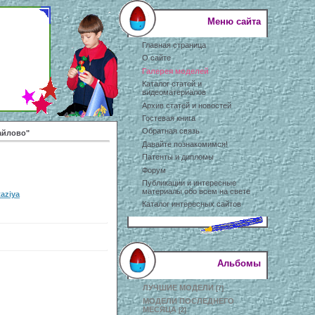
Меню сайта
Главная страница
О сайте
Галерея моделей
Каталог статей и
видеоматериалов
Архив статей и новостей
Гостевая книга
Обратная связь
айлово"
Давайте познакомимся!
Патенты и дипломы
Форум
Публикации и интересные
материалы обо всем на свете
taziya
Каталог интересных сайтов
Альбомы
ЛУЧШИЕ МОДЕЛИ
[7]
МОДЕЛИ ПОСЛЕДНЕГО
МЕСЯЦА
[2]