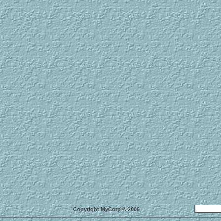
Copyright MyCorp © 2006