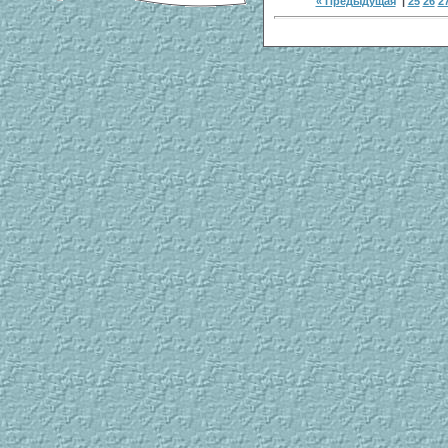
« Предыдущая
|
25
26
2