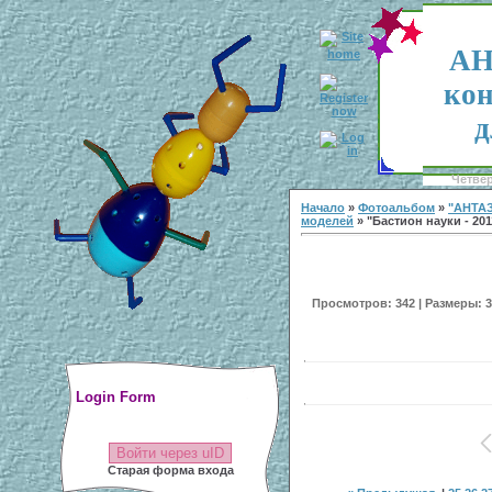
АН
кон
д
Четвер
Начало
»
Фотоальбом
»
"АНТА
моделей
» "Бастион науки - 201
Просмотров: 342 | Размеры: 30
Login Form
Войти через uID
Старая форма входа