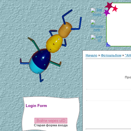
Начало
»
Фотоальбом
»
"АН
Про
Login Form
Войти через uID
Старая форма входа