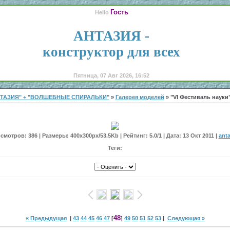
Гость
Hello
АНТАЗИЯ -
конструктор для всех
Пятница, 07 Авг 2026, 16:52
ТАЗИЯ" + "ВОЛШЕБНЫЕ СПИРАЛЬКИ"
»
Галерея моделей
» "VI Фестиваль науки" 
смотров: 386 | Размеры: 400x300px/53.5Kb | Рейтинг: 5.0/1 | Дата: 13 Окт 2011 |
anta
Теги:
48
« Предыдущая
|
43
44
45
46
47
[
]
49
50
51
52
53
|
Следующая »