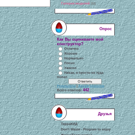
Галерея моделей
[53]
Опрос
Как Вы оцениваете мой
конструктор?
Отлично
Хорошо
Нормально
Плохо
Ужасно
Никак, я просто не туда
попал
Результаты
|
Архив опросов
442
Всего ответов:
Друзья
ТерраКИД
Don't Waste - Program to enjoy
ЖизнеТворчество!