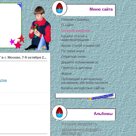
Меню сайта
Главная страница
О сайте
Галерея моделей
Каталог статей и
видеоматериалов
Архив статей и новостей
Гостевая книга
Обратная связь
в г. Москве, 7-9 октября 2...
Давайте познакомимся!
Патенты и дипломы
Форум
Публикации и интересные
ziya
материалы обо всем на свете
Каталог интересных сайтов
Альбомы
ЛУЧШИЕ МОДЕЛИ
[7]
МОДЕЛИ ПОСЛЕДНЕГО
МЕСЯЦА
[2]