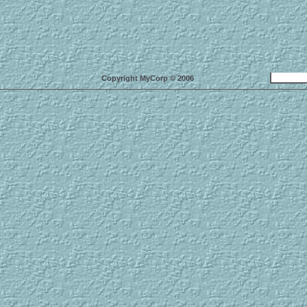
Copyright MyCorp © 2006