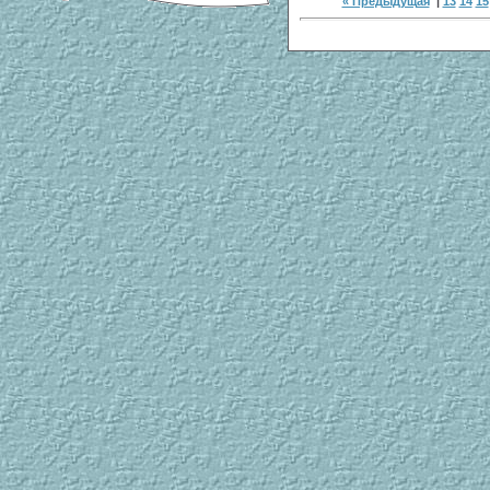
« Предыдущая
|
13
14
15