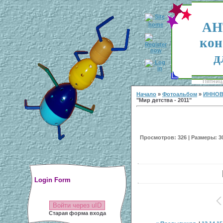
АН
кон
д
Пятница
Начало
»
Фотоальбом
»
ИННОВ
"Мир детства - 2011"
Просмотров: 326 | Размеры: 300
Login Form
Войти через uID
Старая форма входа