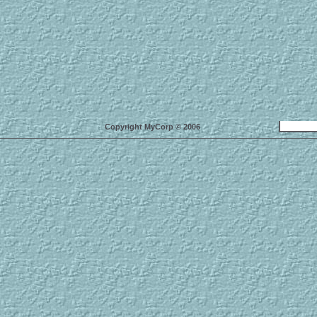
Copyright MyCorp © 2006