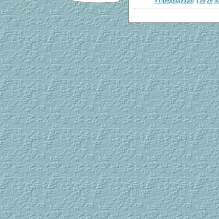
« Предыдущая
|
28
29
3