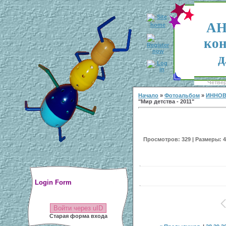
АН
кон
д
Четвер
Начало
»
Фотоальбом
»
ИННОВ
"Мир детства - 2011"
Просмотров: 329 | Размеры: 40
Login Form
Войти через uID
Старая форма входа