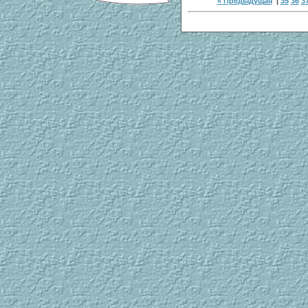
« Предыдущая
|
35
36
3