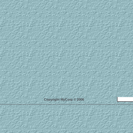
Copyright MyCorp © 2006