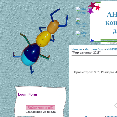
АН
кон
д
Четвер
Начало
»
Фотоальбом
»
ИННОВ
"Мир детства - 2011"
Просмотров: 357 | Размеры: 40
Login Form
Войти через uID
Старая форма входа