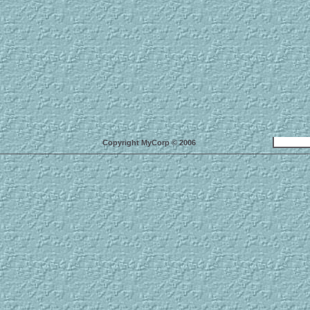
Copyright MyCorp © 2006