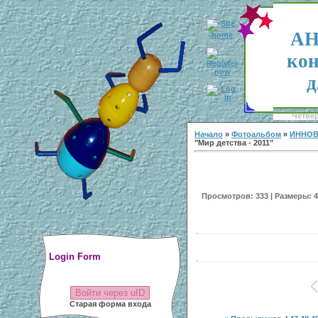
АН
кон
д
Четвер
Начало
»
Фотоальбом
»
ИННОВ
"Мир детства - 2011"
Просмотров: 333 | Размеры: 40
Login Form
Войти через uID
Старая форма входа