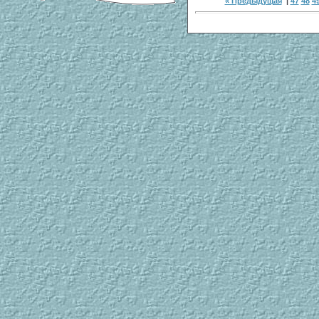
« Предыдущая
|
47
48
4