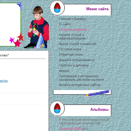
Меню сайта
Главная страница
О сайте
Галерея моделей
Каталог статей и
видеоматериалов
Архив статей и новостей
Гостевая книга
Обратная связь
ство"
Давайте познакомимся!
Патенты и дипломы
Форум
Публикации и интересные
материалы обо всем на свете
aziya
Каталог интересных сайтов
Альбомы
II Российский инновационный
молодежный конвент
[18]
Селигер-2010
[237]