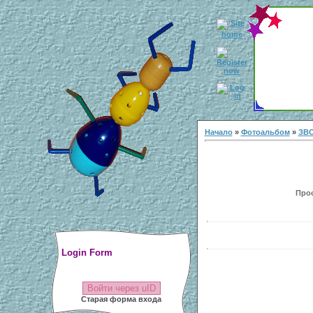
Начало
»
Фотоальбом
»
ЗВ
Прос
Login Form
Войти через uID
Старая форма входа