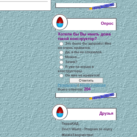
Опрос
Хотели бы Вы иметь дома
такой конструктор?
Это было бы здорово! Мне
он очень нравится.
Да, я бы не отказался.
Можно...
Зачем?
Я уже не играю в
конструкторы.
Он мне не нравится!
Результаты
|
Архив опросов
204
Всего ответов:
Друзья
ТерраКИД
Don't Waste - Program to enjoy
ЖизнеТворчество!