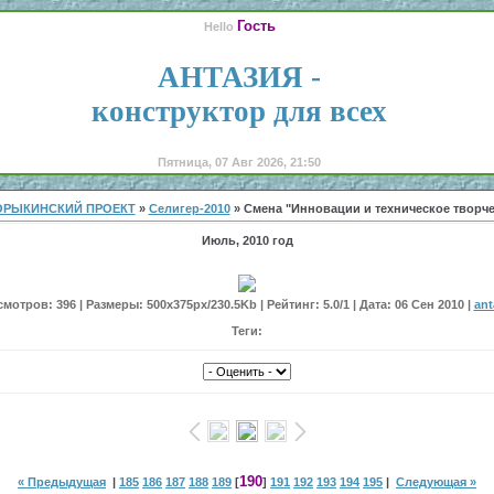
Гость
Hello
АНТАЗИЯ -
конструктор для всех
Пятница, 07 Авг 2026, 21:50
ОРЫКИНСКИЙ ПРОЕКТ
»
Селигер-2010
» Смена "Инновации и техническое творче
Июль, 2010 год
мотров: 396 | Размеры: 500x375px/230.5Kb | Рейтинг: 5.0/1 | Дата: 06 Сен 2010 |
ant
Теги:
190
« Предыдущая
|
185
186
187
188
189
[
]
191
192
193
194
195
|
Следующая »