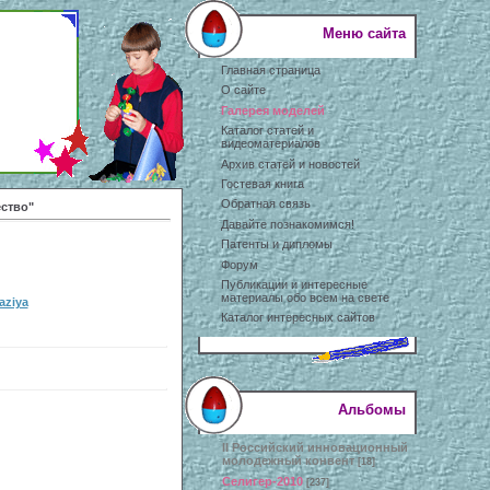
Меню сайта
Главная страница
О сайте
Галерея моделей
Каталог статей и
видеоматериалов
Архив статей и новостей
Гостевая книга
Обратная связь
ство"
Давайте познакомимся!
Патенты и дипломы
Форум
Публикации и интересные
материалы обо всем на свете
aziya
Каталог интересных сайтов
Альбомы
II Российский инновационный
молодежный конвент
[18]
Селигер-2010
[237]