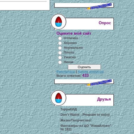
Опрос
Оцените мой сайт
Отлично
Хорошо
Нормально
Плохо
Ужасно
Никак
Результаты
|
Архив опросов
433
Всего ответов:
Друзья
ТерраКИД
Don't Waste - Program to enjoy
ЖизнеТворчество!
Фантазеры из ЦО "Измайлово"
№ 1811