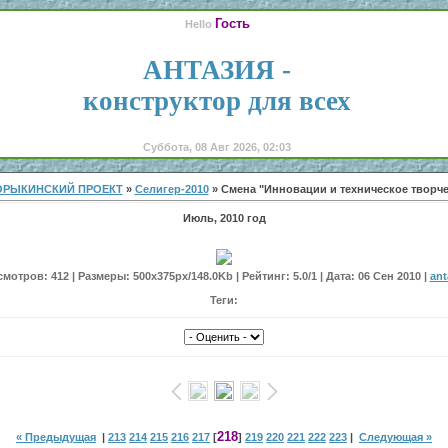
Гость
Hello
АНТАЗИЯ -
конструктор для всех
Суббота, 08 Авг 2026, 02:03
ОРЫКИНСКИЙ ПРОЕКТ
»
Селигер-2010
» Смена "Инновации и техническое творче
Июль, 2010 год
мотров: 412 | Размеры: 500x375px/148.0Kb | Рейтинг: 5.0/1 | Дата: 06 Сен 2010 |
ant
Теги:
218
« Предыдущая
|
213
214
215
216
217
[
]
219
220
221
222
223
|
Следующая »