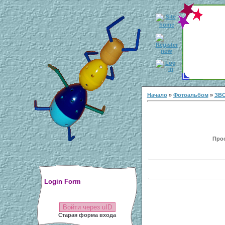
Начало
»
Фотоальбом
»
ЗВ
Прос
Login Form
Войти через uID
Старая форма входа