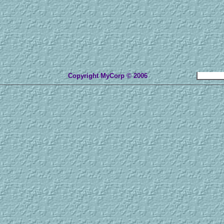
Copyright MyCorp © 2006