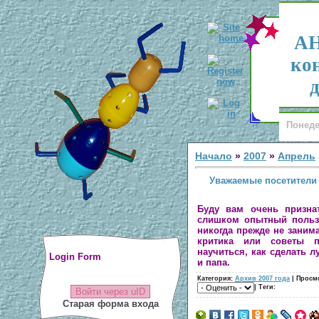
АН
ко
д
Понеде
Начало
»
2007
»
Апрель
Уважаемые посетители 
Буду вам очень призна
слишком опытный пользо
никогда прежде не заним
критика или советы п
научиться, как сделать 
Login Form
и папа.
Категория:
Архив 2007 года
| Просмо
| Теги:
Войти через uID
Старая форма входа