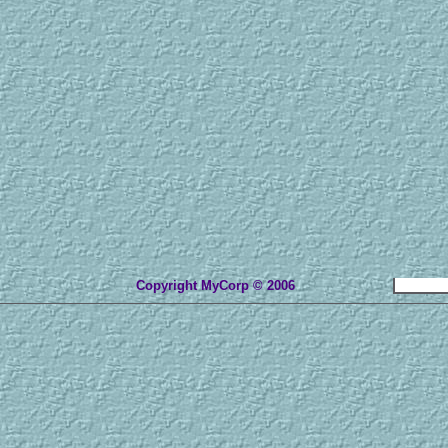
Copyright MyCorp © 2006