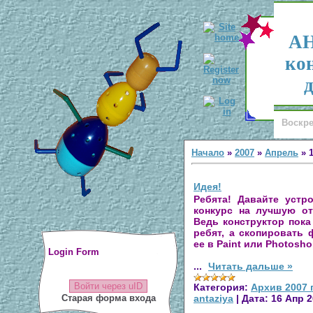
АН
ко
д
Воскре
Начало
»
2007
»
Апрель
»
Идея!
Ребята! Давайте устр
конкурс на лучшую от
Ведь конструктор пока
ребят, а скопировать
ее в Paint или Photosh
Login Form
...
Читать дальше »
Войти через uID
Категория:
Архив 2007 
antaziya
|
Дата:
16 Апр 
Старая форма входа