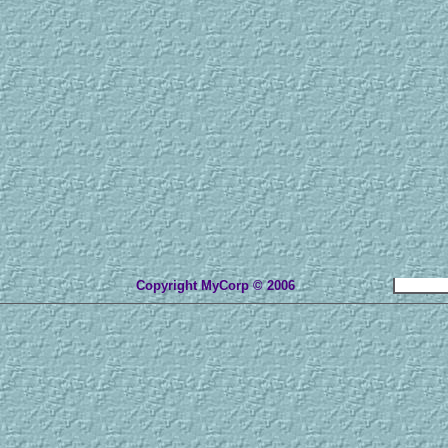
Copyright MyCorp © 2006