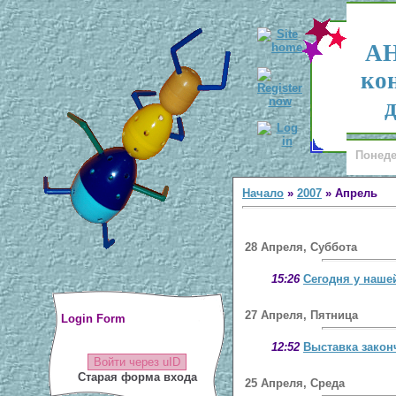
АН
ко
д
Понеде
Начало
»
2007
»
Апрель
28 Апреля, Суббота
15:26
Сегодня у наш
27 Апреля, Пятница
Login Form
12:52
Выставка законч
Войти через uID
Старая форма входа
25 Апреля, Среда