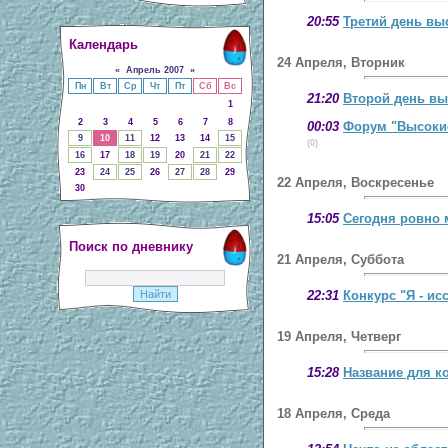
20:55
Третий день вы
Календарь
24 Апреля, Вторник
«
Апрель 2007
»
Пн
Вт
Ср
Чт
Пт
Сб
Вс
21:20
Второй день вы
1
2
3
4
5
6
7
8
00:03
Форум "Высокие
9
10
11
12
13
14
15
(0)
16
17
18
19
20
21
22
23
24
25
26
27
28
29
22 Апреля, Воскресенье
30
15:05
Сегодня ровно 
Поиск по дневнику
21 Апреля, Суббота
22:31
Конкурс "Я - ис
19 Апреля, Четверг
15:28
Название для к
18 Апреля, Среда